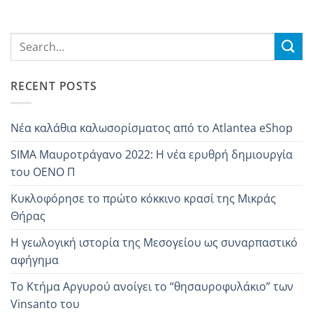
RECENT POSTS
Νέα καλάθια καλωσορίσματος από το Atlantea eShop
SIMA Mαυροτράγανo 2022: Η νέα ερυθρή δημιουργία
του OENO Π
Κυκλοφόρησε το πρώτο κόκκινο κρασί της Μικράς
Θήρας
Η γεωλογική ιστορία της Μεσογείου ως συναρπαστικό
αφήγημα
Το Κτήμα Αργυρού ανοίγει το “θησαυροφυλάκιο” των
Vinsanto του