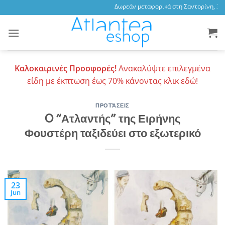
Skip
Δωρεάν μεταφορικά στη Σαντορίνη, 3,47 
to
content
Καλοκαιρινές Προσφορές!
Ανακαλύψτε επιλεγμένα
είδη με έκπτωση έως 70% κάνοντας κλικ εδώ!
ΠΡΟΤΆΣΕΙΣ
O “Ατλαντής” της Ειρήνης
Φουστέρη ταξιδεύει στο εξωτερικό
23
Jun