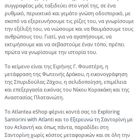
συγγραφέας μάς ταξιδεύει στο νησί της, σε ένα
ρυθμικό, περιεκτικό και γεμάτο γνώση οδοιπορικό, με
σκοπό να εξερευνήσουμε τις ρίζες του, να γνωρίσουμε
την εξέλιξή του, να νιώσουμε και να θαυμάσουμε τους
ανθρώπους του. Γιατί, για να αγαπήσουμε, να
εκτιμήσουμε και να σεβαστούμε έναν τόπο, πρέπει
πρώτα να γνωρίσουμε την ιστορία του.
Το κείμενο είναι της Ειρήνης Γ. Φουστέρη, η
μετάφραση της Φωτεινής Δράκου, η εικονογράφηση
της Σπυριδούλας Ζάχου, η σελιδοποίηση, επιμέλεια
και επεξεργασία εικόνας του Νίκου Κορακάκη και της
Αναστασίας Πλατανιώτη.
Το Atlantea eShop φέρνει κοντά σας το
Exploring
Santorini with Atlanti
και το
Εξερευνώ τη Σαντορίνη με
τον Ατλαντή
και όπως πάντα, παραδίδει στη
Σαντορίνη χωρίς κόστος μεταφορικών και σε όλη την