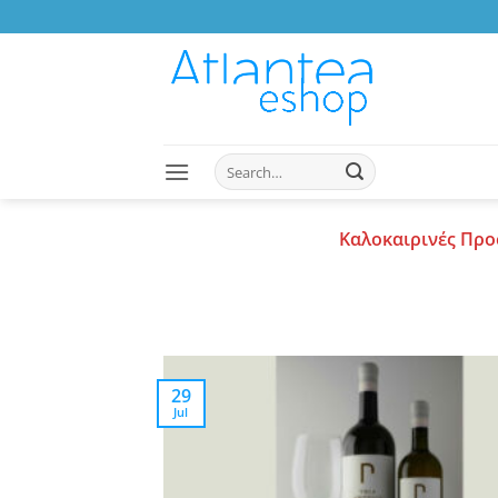
Skip
to
content
Search
for:
Καλοκαιρινές Προ
29
Jul