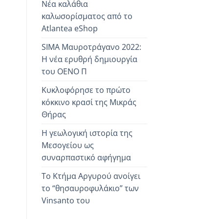
Νέα καλάθια
καλωσορίσματος από το
Atlantea eShop
SIMA Mαυροτράγανo 2022:
Η νέα ερυθρή δημιουργία
του OENO Π
Κυκλοφόρησε το πρώτο
κόκκινο κρασί της Μικράς
Θήρας
Η γεωλογική ιστορία της
Μεσογείου ως
συναρπαστικό αφήγημα
Το Κτήμα Αργυρού ανοίγει
το “θησαυροφυλάκιο” των
Vinsanto του