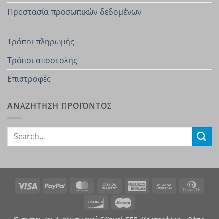
Προστασία προσωπικών δεδομένων
Τρόποι πληρωμής
Τρόποι αποστολής
Επιστροφές
ΑΝΑΖΗΤΗΣΗ ΠΡΟΪΟΝΤΟΣ
Search
for:
Visa
PayPal
MasterCard
Cash
American
Bank
Dinn
On
Express
Transfer
Club
Discover
Maestro
Delivery