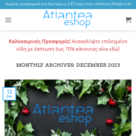
Skip
Δωρεάν μεταφορικά στη Σαντορίνη, 3,47 ευρώ στην υπόλοιπη Ελλάδα ή δωρεάν
to
content
Καλοκαιρινές Προσφορές!
Ανακαλύψτε επιλεγμένα
είδη με έκπτωση έως 70% κάνοντας κλικ εδώ!
MONTHLY ARCHIVES:
DECEMBER 2023
12
Dec