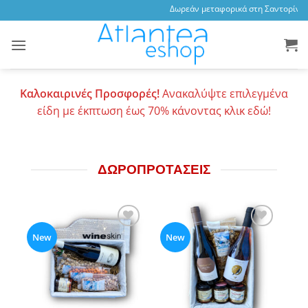
Skip
Δωρεάν μεταφορικά στη Σαντορίνη, 
to
content
Καλοκαιρινές Προσφορές!
Ανακαλύψτε επιλεγμένα
είδη με έκπτωση έως 70% κάνοντας κλικ εδώ!
ΔΩΡΟΠΡΟΤΑΣΕΙΣ
Add to
Add to
New
New
wishlist
wishlist