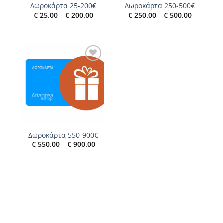
Δωροκάρτα 25-200€
Δωροκάρτα 250-500€
Price
Price
€
25.00
–
€
200.00
€
250.00
–
€
500.00
range:
range:
€ 25.00
€ 250.00
through
through
€ 200.00
€ 500.00
Add to
wishlist
Δωροκάρτα 550-900€
Price
€
550.00
–
€
900.00
range:
€ 550.00
through
€ 900.00