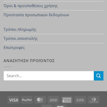
Όροι & προϋποθέσεις χρήσης
Προστασία προσωπικών δεδομένων
Τρόποι πληρωμής
Τρόποι αποστολής
Επιστροφές
ΑΝΑΖΗΤΗΣΗ ΠΡΟΪΟΝΤΟΣ
Search
for:
Visa
PayPal
MasterCard
Cash
American
Bank
Dinn
On
Express
Transfer
Club