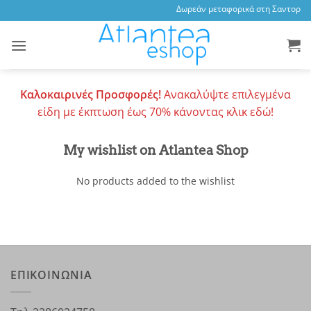
Skip
Δωρεάν μεταφορικά στη Σαντορίνη
to
content
Καλοκαιρινές Προσφορές!
Ανακαλύψτε επιλεγμένα
είδη με έκπτωση έως 70% κάνοντας κλικ εδώ!
My wishlist on Atlantea Shop
No products added to the wishlist
ΕΠΙΚΟΙΝΩΝΙΑ