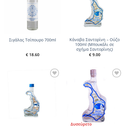
Κάναβα Σαντορίνη – Ούζο
Σιγάλας Τσίπουρο 700ml
100ml (Μπουκάλι σε
σχήμα Σαντορίνης)
€
18.60
€
9.00
Add to
Add to
wishlist
wishlist
Δυσεύρετο