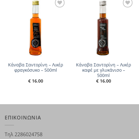
Add to
Add to
wishlist
wishlist
Κάναβα Σαντορίνη – Λικέρ
Κάναβα Σαντορίνη – Λικέρ
φραγκόσυκο – 500ml
καφέ με γλυκάνισο –
500ml
€
16.00
€
16.00
ΕΠΙΚΟΙΝΩΝΙΑ
Τηλ 2286024758