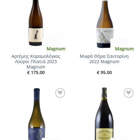
Add to
Add to
wishlist
wishlist
Magnum
Magnum
Αρτέμης Καραμολέγκος
Μικρά Θήρα Σαντορίνη
Λούροι Πλατιά 2023
2022 Magnum
Magnum
€
175.00
€
95.00
Add to
Add to
wishlist
wishlist