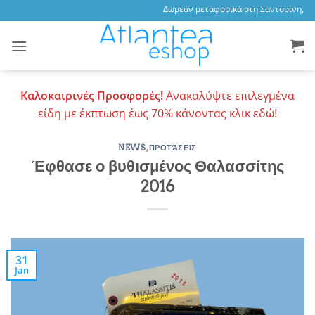
Skip
Δωρεάν μεταφορικά στη Σαντορίνη, 3,47
to
content
Καλοκαιρινές Προσφορές!
Ανακαλύψτε επιλεγμένα
είδη με έκπτωση έως 70% κάνοντας κλικ εδώ!
NEWS
,
ΠΡΟΤΆΣΕΙΣ
Έφθασε ο βυθισμένος Θαλασσίτης
2016
31
Jan