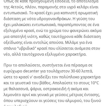
Όπως σε κάθε προηγούµενη εσοδεία, το αποτέλεσµα
της 4ετούς, πλέον, παραµονής στο υγρό κελάρι είναι
εντυπωσιακό. Το κρασί έχει µια καπνιστή αρωµατική
διάσταση µε νότα υδρογονανθράκων. Η γεύση του
έχει µαλακώσει εντυπωσιακά, παραπέµποντας σε ένα
εξελιγµένο κρασί, ενώ το χρώµα του φανερώνει ακόµα
µια απατηλή νιότη, καθώς ταυτόχρονα κάθε διάσταση
οξείδωσης είναι εντελώς απούσα. Μιλάμε για ένα
σπάνιο “υβριδικό” κρασί που ελίσσεται ανάµεσα στον
νέο, αλλά ταυτόχρονα εξελιγµένο χαρακτήρα.
Πριν το απολαύσετε, συστήνεται ένα πέρασµα σε
ευρύχωρο decanter για τουλάχιστον 30-60 λεπτά,
ώστε το κρασί ν’ αναδείξει τον πολύπλοκο χαρακτήρα
και το γευστικό του βάθος. Απολαύστε το στους 10°C
με θαλασσινά, ψάρια, οστρακοειδή ή ακόμα και
λεμονάτο αρνί και γενικά με γεύσεις μέτριας έντασης,
όπου υπερισχύουν οι γεύσεις του αλμυρού, του ξινού