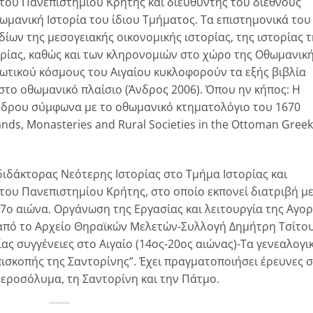
του Πανεπιστημίου Κρήτης και διευθυντής του διεθνούς
μανική Ιστορία του ίδιου Τμήματος. Τα επιστημονικά του
ίων της μεσογειακής οικονομικής ιστορίας, της ιστορίας τ
ορίας, καθώς και των κληρονομιών στο χώρο της Οθωμανικ
ιωτικού κόσμους του Αιγαίου κυκλοφορούν τα εξής βιβλία
στο οθωμανικό πλαίσιο (Άνδρος 2006). Όπου ην κήπος: H
Άνδρου σύμφωνα με το οθωμανικό κτηματολόγιο του 1670
lands, Monasteries and Rural Societies in the Ottoman Greek
διδάκτορας Νεότερης Ιστορίας στο Τμήμα Ιστορίας και
του Πανεπιστημίου Κρήτης, στο οποίο εκπονεί διατριβή μ
17ο αιώνα. Οργάνωση της Εργασίας και λειτουργία της Αγορ
 από το Αρχείο Θηραϊκών Μελετών-Συλλογή Δημήτρη Τσίτο
είας συγγένειες στο Αιγαίο (14ος-20ος αιώνας)-Τα γενεαλογι
πισκοπής της Σαντορίνης”. Έχει πραγματοποιήσει έρευνες σ
 Ιεροσόλυμα, τη Σαντορίνη και την Πάτμο.