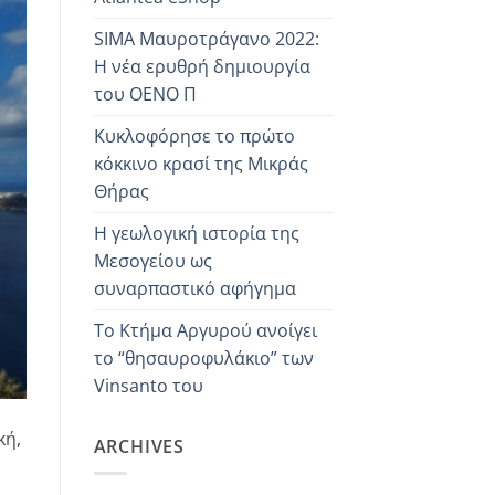
SIMA Mαυροτράγανo 2022:
Η νέα ερυθρή δημιουργία
του OENO Π
Κυκλοφόρησε το πρώτο
κόκκινο κρασί της Μικράς
Θήρας
Η γεωλογική ιστορία της
Μεσογείου ως
συναρπαστικό αφήγημα
Το Κτήμα Αργυρού ανοίγει
το “θησαυροφυλάκιο” των
Vinsanto του
κή,
ARCHIVES