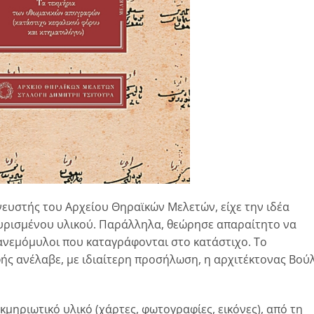
ευστής του Αρχείου Θηραϊκών Μελετών, είχε την ιδέα
υρισμένου υλικού. Παράλληλα, θεώρησε απαραίτητο να
 ανεμόμυλοι που καταγράφονται στο κατάστιχο. Το
ής ανέλαβε, με ιδιαίτερη προσήλωση, η αρχιτέκτονας Βού
κμηριωτικό υλικό (χάρτες, φωτογραφίες, εικόνες), από τη