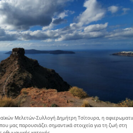
αϊκών Μελετών-Συλλογή Δημήτρη Τσίτουρα, η αφιερωματι
που μας παρουσιάζει σημαντικά στοιχεία για τη ζωή στη
ς οθωμανικής κατοχής.