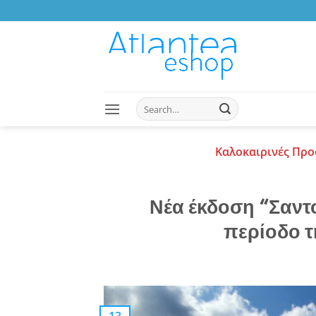
Skip
to
content
Search
for:
Καλοκαιρινές Προ
Νέα έκδοση “Σαντορ
περίοδο τ
13