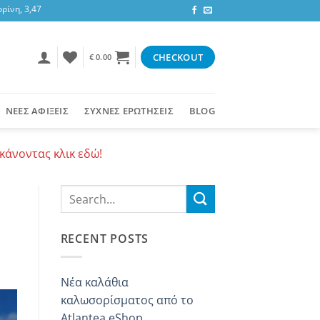
3,47 ευρώ στην υπόλοιπη Ελλάδα ή δωρεάν για αγορές 50+ ευρώ
CHECKOUT
€
0.00
ΝΕΕΣ ΑΦΙΞΕΙΣ
ΣΥΧΝΕΣ ΕΡΩΤΗΣΕΙΣ
BLOG
κάνοντας κλικ εδώ!
RECENT POSTS
Νέα καλάθια
καλωσορίσματος από το
Atlantea eShop