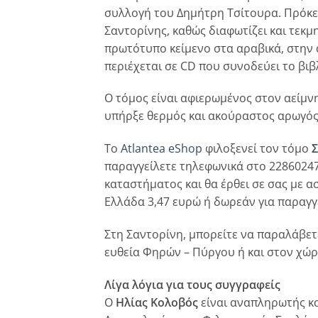
συλλογή του Δημήτρη Τσίτουρα. Πρόκει
Σαντορίνης, καθώς διαφωτίζει και τεκμ
πρωτότυπο κείμενο στα αραβικά, στην 
περιέχεται σε CD που συνοδεύει το βιβ
Ο τόμος είναι αφιερωμένος στον αείμνη
υπήρξε θερμός και ακούραστος αρωγό
Το
Atlantea eShop
φιλοξενεί τον τόμο
Σ
παραγγείλετε τηλεφωνικά στο 22860247
καταστήματος και θα έρθει σε σας με ασ
Ελλάδα 3,47 ευρώ ή δωρεάν για παραγγ
Στη Σαντορίνη, μπορείτε να παραλάβετ
ευθεία Φηρών – Πύργου ή και στον χώρ
Λίγα λόγια για τους συγγραφείς
Ο
Ηλίας Κολοβός
είναι αναπληρωτής κα