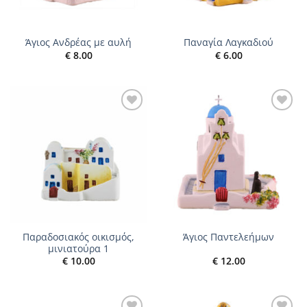
Άγιος Ανδρέας με αυλή
Παναγία Λαγκαδιού
€
8.00
€
6.00
Add to
Add to
wishlist
wishlist
Παραδοσιακός οικισμός,
Άγιος Παντελεήμων
μινιατούρα 1
€
10.00
€
12.00