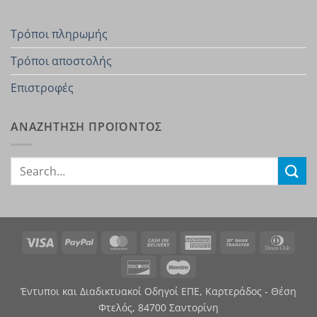
Τρόποι πληρωμής
Τρόποι αποστολής
Επιστροφές
ΑΝΑΖΗΤΗΣΗ ΠΡΟΪΟΝΤΟΣ
Search
for:
Visa
PayPal
MasterCard
Cash
American
Bank
Dinn
On
Express
Transfer
Club
Discover
Maestro
Delivery
Έντυποι και Διαδικτυακοί Οδηγοί ΕΠΕ, Καρτεράδος - Θέση
Φτελός, 84700 Σαντορίνη