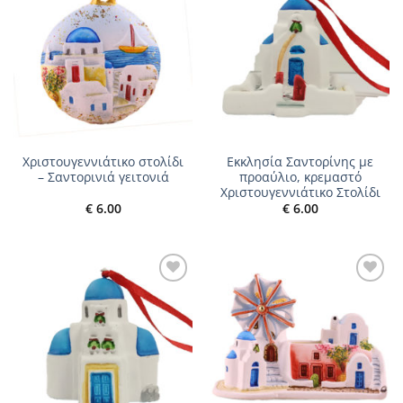
Add to
Add to
wishlist
wishlist
Χριστουγεννιάτικο στολίδι
Εκκλησία Σαντορίνης με
– Σαντορινιά γειτονιά
προαύλιο, κρεμαστό
Χριστουγεννιάτικο Στολίδι
€
6.00
€
6.00
Add to
Add to
wishlist
wishlist