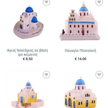
Add to
Add to
wishlist
wishlist
Άγιος Νεκτάριος σε βάση
Παναγία Πλατσανή
(με κείμενο)
€
8.50
€
14.00
Add to
Add to
wishlist
wishlist