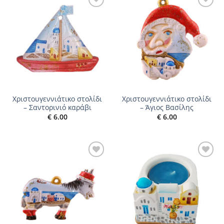
Add to
Add to
wishlist
wishlist
Χριστουγεννιάτικο στολίδι
Χριστουγεννιάτικο στολίδι
– Σαντορινιό καράβι
– Άγιος Βασίλης
€
6.00
€
6.00
Add to
Add to
wishlist
wishlist