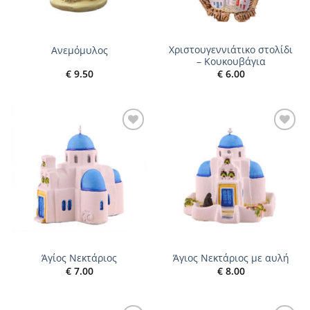
Χριστουγεννιάτικο στολίδι
Ανεμόμυλος
– Κουκουβάγια
€
9.50
€
6.00
Add to
Add to
wishlist
wishlist
Άγίος Νεκτάριος
Άγιος Νεκτάριος με αυλή
€
7.00
€
8.00