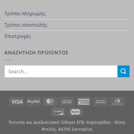
Τρόποι πληρωμής
Τρόποι αποστολής
Επιστροφές
ΑΝΑΖΗΤΗΣΗ ΠΡΟΪΟΝΤΟΣ
Search
for:
Visa
PayPal
MasterCard
Cash
American
Bank
Dinn
On
Express
Transfer
Club
Discover
Maestro
Delivery
Έντυποι και Διαδικτυακοί Οδηγοί ΕΠΕ, Καρτεράδος - Θέση
Φτελός, 84700 Σαντορίνη