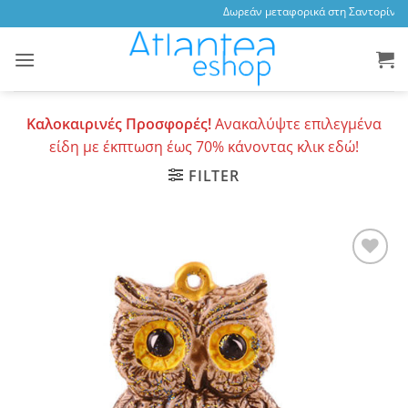
Skip
Δωρεάν μεταφορικά στη Σαντορίνη, 3
to
content
Καλοκαιρινές Προσφορές!
Ανακαλύψτε επιλεγμένα
είδη με έκπτωση έως 70% κάνοντας κλικ εδώ!
FILTER
Add to
wishlist