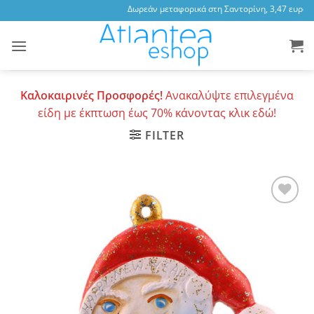
Skip
Δωρεάν μεταφορικά στη Σαντορίνη, 3,47 ευρώ σ
to
content
Καλοκαιρινές Προσφορές!
Ανακαλύψτε επιλεγμένα
είδη με έκπτωση έως 70% κάνοντας κλικ εδώ!
FILTER
Add to
wishlist