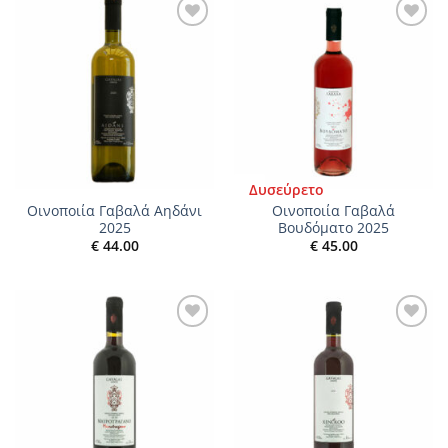
Add to
Add to
wishlist
wishlist
Δυσεύρετο
Οινοποιία Γαβαλά Αηδάνι
Οινοποιία Γαβαλά
2025
Βουδόματο 2025
€
44.00
€
45.00
Add to
Add to
wishlist
wishlist