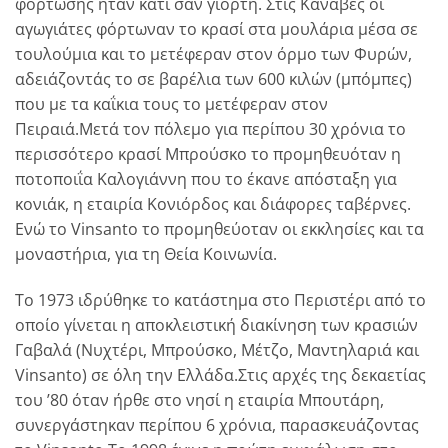
φόρτωσης ήταν κάτι σαν γιορτή. Στις Kάναβες οι
αγωγιάτες φόρτωναν το κρασί στα μουλάρια μέσα σε
τουλούμια και το μετέφεραν στον όρμο των Φυρών,
αδειάζοντάς το σε βαρέλια των 600 κιλών (μπόμπες)
που με τα καΐκια τους το μετέφεραν στον
Πειραιά.Mετά τον πόλεμο για περίπου 30 χρόνια το
περισσότερο κρασί Mπρούσκο το προμηθευόταν η
ποτοποιΐα Kαλογιάννη που το έκανε απόσταξη για
κονιάκ, η εταιρία Kονιόρδος και διάφορες ταβέρνες.
Eνώ το Vinsanto το προμηθεύοταν οι εκκλησίες και τα
μοναστήρια, για τη Θεία Kοινωνία.
Το 1973 ιδρύθηκε το κατάστημα στο Περιστέρι από το
οποίο γίνεται η αποκλειστική διακίνηση των κρασιών
Γαβαλά (Nυχτέρι, Mπρούσκο, Mέτζο, Mαντηλαριά και
Vinsanto) σε όλη την Ελλάδα.Στις αρχές της δεκαετίας
του ’80 όταν ήρθε στο νησί η εταιρία Mπουτάρη,
συνεργάστηκαν περίπου 6 χρόνια, παρασκευάζοντας