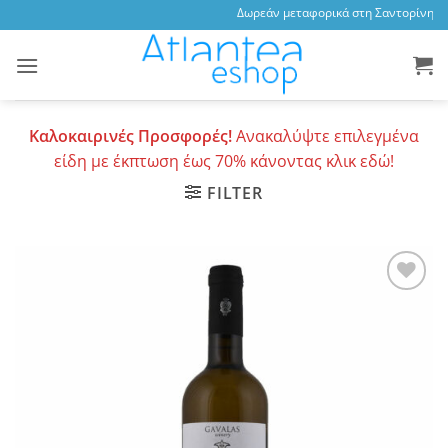
Skip
Δωρεάν μεταφορικά στη Σαντορίνη, 3,4
to
content
Καλοκαιρινές Προσφορές!
Ανακαλύψτε επιλεγμένα
είδη με έκπτωση έως 70% κάνοντας κλικ εδώ!
FILTER
Add to
wishlist