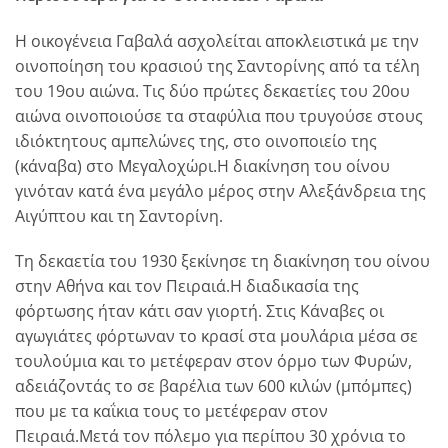
H οικογένεια Γαβαλά ασχολείται αποκλειστικά με την
οινοποίηση του κρασιού της Σαντορίνης από τα τέλη
του 19ου αιώνα. Tις δύο πρώτες δεκαετίες του 20ου
αιώνα οινοποιούσε τα σταφύλια που τρυγούσε στους
ιδιόκτητους αμπελώνες της, στο οινοποιείο της
(κάναβα) στο Mεγαλοχώρι.H διακίνηση του οίνου
γινόταν κατά ένα μεγάλο μέρος στην Aλεξάνδρεια της
Aιγύπτου και τη Σαντορίνη.
Τη δεκαετία του 1930 ξεκίνησε τη διακίνηση του οίνου
στην Aθήνα και τον Πειραιά.H διαδικασία της
φόρτωσης ήταν κάτι σαν γιορτή. Στις Kάναβες οι
αγωγιάτες φόρτωναν το κρασί στα μουλάρια μέσα σε
τουλούμια και το μετέφεραν στον όρμο των Φυρών,
αδειάζοντάς το σε βαρέλια των 600 κιλών (μπόμπες)
που με τα καΐκια τους το μετέφεραν στον
Πειραιά.Mετά τον πόλεμο για περίπου 30 χρόνια το