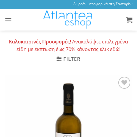
Skip
Δωρεάν μεταφορικά στη Σαντορίνη, 3,
to
content
Καλοκαιρινές Προσφορές!
Ανακαλύψτε επιλεγμένα
είδη με έκπτωση έως 70% κάνοντας κλικ εδώ!
FILTER
Add to
wishlist