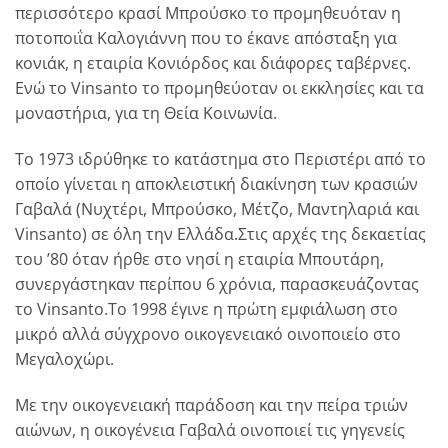
περισσότερο κρασί Mπρούσκο το προμηθευόταν η
ποτοποιΐα Kαλογιάννη που το έκανε απόσταξη για
κονιάκ, η εταιρία Kονιόρδος και διάφορες ταβέρνες.
Eνώ το Vinsanto το προμηθεύοταν οι εκκλησίες και τα
μοναστήρια, για τη Θεία Kοινωνία.
Το 1973 ιδρύθηκε το κατάστημα στο Περιστέρι από το
οποίο γίνεται η αποκλειστική διακίνηση των κρασιών
Γαβαλά (Nυχτέρι, Mπρούσκο, Mέτζο, Mαντηλαριά και
Vinsanto) σε όλη την Ελλάδα.Στις αρχές της δεκαετίας
του ’80 όταν ήρθε στο νησί η εταιρία Mπουτάρη,
συνεργάστηκαν περίπου 6 χρόνια, παρασκευάζοντας
το Vinsanto.Tο 1998 έγινε η πρώτη εμφιάλωση στο
μικρό αλλά σύγχρονο οικογενειακό οινοποιείο στο
Mεγαλοχώρι.
Με την oικογενειακή παράδοση και την πείρα τριών
αιώνων, η οικογένεια Γαβαλά οινοποιεί τις γηγενείς