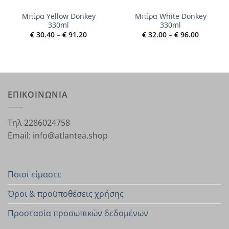
Μπίρα Yellow Donkey
Μπίρα White Donkey
330ml
330ml
Price
Price
€
30.40
–
€
91.20
€
32.00
–
€
96.00
range:
range:
€ 30.40
€ 32.00
through
through
€ 91.20
€ 96.00
ΕΠΙΚΟΙΝΩΝΙΑ
Τηλ 2286024758
Email: info@atlantea.shop
Ποιοί είμαστε
Όροι & προϋποθέσεις χρήσης
Προστασία προσωπικών δεδομένων