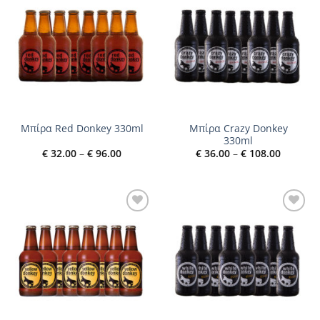
Add to
Add to
wishlist
wishlist
Μπίρα Crazy Donkey
Μπίρα Red Donkey 330ml
330ml
Price
Price
€
32.00
–
€
96.00
€
36.00
–
€
108.00
range:
range:
€ 32.00
€ 36.00
through
through
€ 96.00
€ 108.00
Add to
Add to
wishlist
wishlist