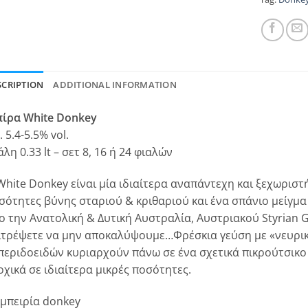
SCRIPTION
ADDITIONAL INFORMATION
ίρα White Donkey
. 5.4-5.5% vol.
λη 0.33 lt – σετ 8, 16 ή 24 φιαλών
White Donkey είναι μία ιδιαίτερα αναπάντεχη και ξεχωριστ
σότητες βύνης σταριού & κριθαριού και ένα σπάνιο μείγμα
ο την Ανατολική & Δυτική Αυστραλία, Αυστριακού Styrian G
ιτρέψετε να μην αποκαλύψουμε…Φρέσκια γεύση με «νευρικ
περιδοειδών κυριαρχούν πάνω σε ένα σχετικά πικρούτσικο –
οχικά σε ιδιαίτερα μικρές ποσότητες.
εμπειρία donkey