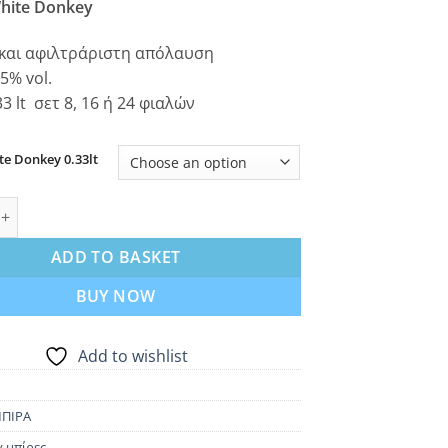
hite Donkey
€ 32.00
through
και αφιλτράριστη απόλαυση
€ 96.00
.5% vol.
3 lt σετ 8, 16 ή 24 φιαλών
e Donkey 0.33lt
te Donkey 330ml quantity
ADD TO BASKET
BUY NOW
Add to wishlist
ΠΙΡΑ
 μπίρες