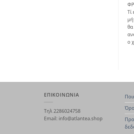
ΦΡ
Τί
μή
θα
αν
ο 
ΕΠΙΚΟΙΝΩΝΙΑ
Ποι
Όρο
Τηλ 2286024758
Email: info@atlantea.shop
Προ
δεδ