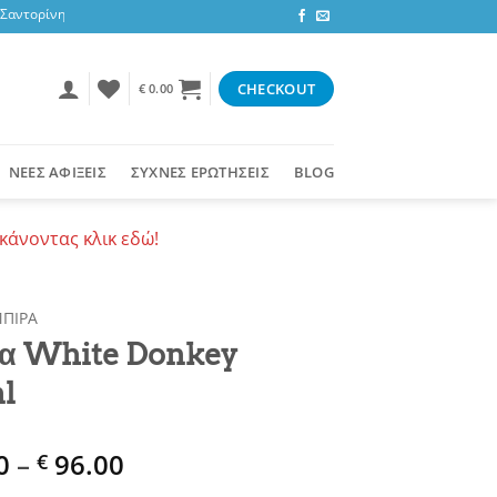
ντορίνη, 3,47 ευρώ στην υπόλοιπη Ελλάδα ή δωρεάν για αγορές 50+ ευρώ
CHECKOUT
€
0.00
ΝΕΕΣ ΑΦΙΞΕΙΣ
ΣΥΧΝΕΣ ΕΡΩΤΗΣΕΙΣ
BLOG
κάνοντας κλικ εδώ!
ΠΙΡΑ
α White Donkey
l
Price
0
–
96.00
€
range: