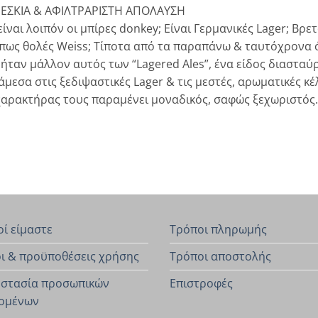
ΕΣΚΙΑ & ΑΦΙΛΤΡΑΡΙΣΤΗ ΑΠΟΛΑΥΣΗ
 είναι λοιπόν οι μπίρες donkey; Είναι Γερμανικές Lager; Βρε
πως θολές Weiss; Τίποτα από τα παραπάνω & ταυτόχρονα ό
 ήταν μάλλον αυτός των “Lagered Ales”, ένα είδος διασταύ
άμεσα στις ξεδιψαστικές Lager & τις μεστές, αρωματικές κέ
χαρακτήρας τους παραμένει μοναδικός, σαφώς ξεχωριστός.
οί είμαστε
Τρόποι πληρωμής
ι & προϋποθέσεις χρήσης
Τρόποι αποστολής
στασία προσωπικών
Επιστροφές
ομένων