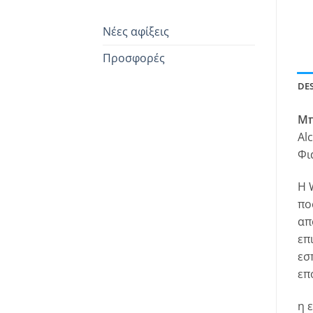
Νέες αφίξεις
Προσφορές
DE
Μπ
Alc
Φιά
Η 
πο
απ
επ
εσ
επ
η 