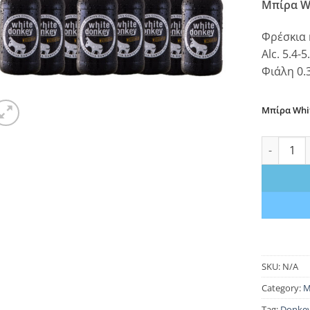
Μπίρα W
Φρέσκια 
Alc. 5.4-5
Φιάλη 0.3
Μπίρα Whit
Μπίρα Whi
SKU:
N/A
Category:
Μ
Tag:
Donkey