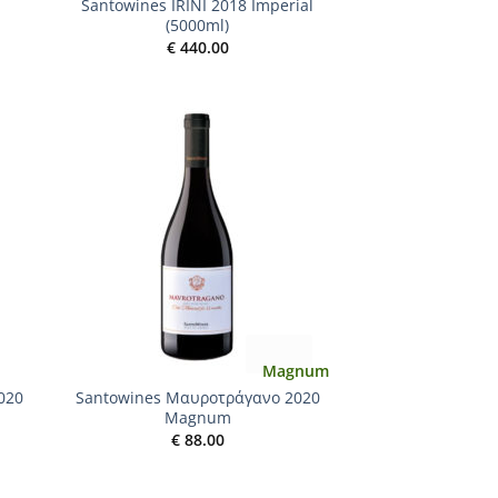
Santowines IRINI 2018 Imperial
(5000ml)
€
440.00
 to
Add to
list
wishlist
+
Magnum
020
Santowines Μαυροτράγανο 2020
Magnum
€
88.00