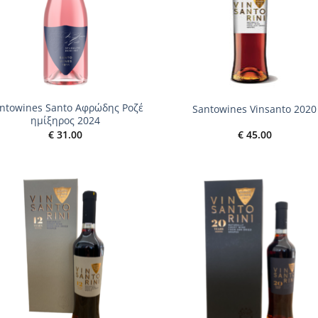
+
ntowines Santo Αφρώδης Ροζέ
Santowines Vinsanto 2020
ημίξηρος 2024
€
31.00
€
45.00
Add to
Add
wishlist
wish