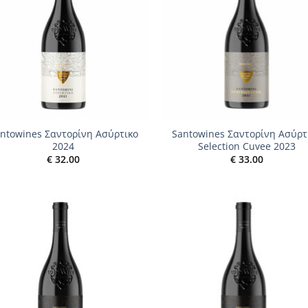
+
ntowines Σαντορίνη Ασύρτικο
Santowines Σαντορίνη Ασύρτ
2024
Selection Cuvee 2023
€
32.00
€
33.00
Add to
Add
wishlist
wish