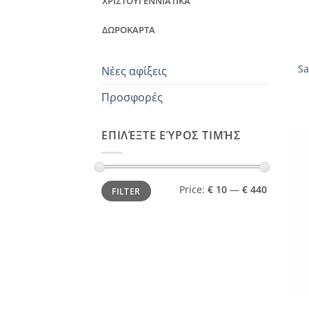
ΧΡΙΣΤΟΥΓΕΝΝΙΑΤΙΚΑ
ΔΩΡΟΚΑΡΤΑ
+
Sa
Νέες αφίξεις
Προσφορές
ΕΠΙΛΈΞΤΕ ΕΎΡΟΣ ΤΙΜΉΣ
Min
Max
Price:
€ 10
—
€ 440
FILTER
price
price
+