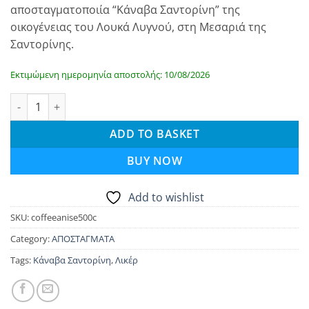
αποσταγματοποιία “Κάναβα Σαντορίνη” της
οικογένειας του Λουκά Λυγνού, στη Μεσαριά της
Σαντορίνης.
Εκτιμώμενη ημερομηνία αποστολής: 10/08/2026
Κάναβα Σαντορίνη - Λικέρ καφέ με γλυκάνισο - 500ml quantity
ADD TO BASKET
BUY NOW
Add to wishlist
SKU:
coffeeanise500c
Category:
ΑΠΟΣΤΑΓΜΑΤΑ
Tags:
Κάναβα Σαντορίνη
,
Λικέρ