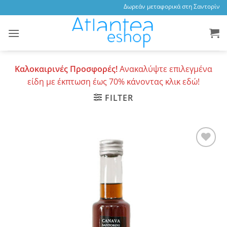
Skip
Δωρεάν μεταφορικά στη Σαντορίνη, 3
to
content
Καλοκαιρινές Προσφορές!
Ανακαλύψτε επιλεγμένα
είδη με έκπτωση έως 70% κάνοντας κλικ εδώ!
FILTER
Add to
wishlist