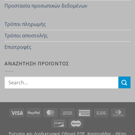
Προστασία προσωπικών δεδομένων
Τρόποι πληρωμής
Τρόποι αποστολής
Επιστροφές
ΑΝΑΖΗΤΗΣΗ ΠΡΟΪΟΝΤΟΣ
Search
for:
Visa
PayPal
MasterCard
Cash
American
Bank
Dinn
On
Express
Transfer
Club
Discover
Maestro
Delivery
Έντυποι και Διαδικτυακοί Οδηγοί ΕΠΕ, Καρτεράδος - Θέση