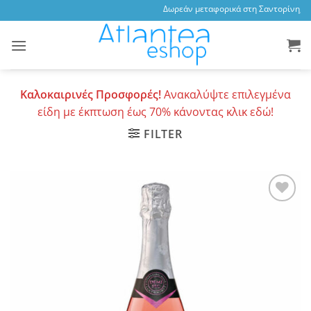
Skip
Δωρεάν μεταφορικά στη Σαντορίνη, 3,4
to
content
Καλοκαιρινές Προσφορές!
Ανακαλύψτε επιλεγμένα
είδη με έκπτωση έως 70% κάνοντας κλικ εδώ!
FILTER
Add to
wishlist