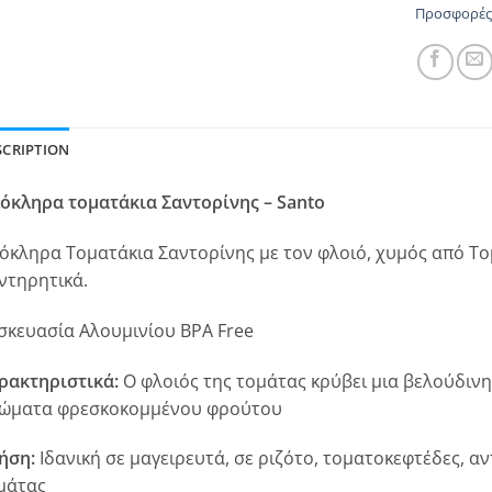
Προσφορές
SCRIPTION
όκληρα τοματάκια Σαντορίνης – Santo
όκληρα Τοματάκια Σαντορίνης με τον φλοιό, χυμός από Τομ
ντηρητικά.
σκευασία Αλουμινίου BPA Free
ρακτηριστικά:
Ο φλοιός της τομάτας κρύβει μια βελούδινη
ώματα φρεσκοκομμένου φρούτου
ήση:
Ιδανική σε μαγειρευτά, σε ριζότο, τοματοκεφτέδες, α
μάτας