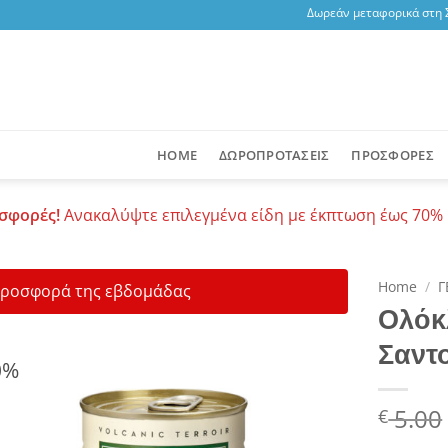
Δωρεάν μεταφορικά στη Σαν
HOME
ΔΩΡΟΠΡΟΤΑΣΕΙΣ
ΠΡΟΣΦΟΡΕΣ
σφορές!
Ανακαλύψτε επιλεγμένα είδη με έκπτωση έως 70% 
Home
/
Γ
ροσφορά της εβδομάδας
Ολόκ
Σαντο
0%
Add to
wishlist
Origin
5.00
€
price