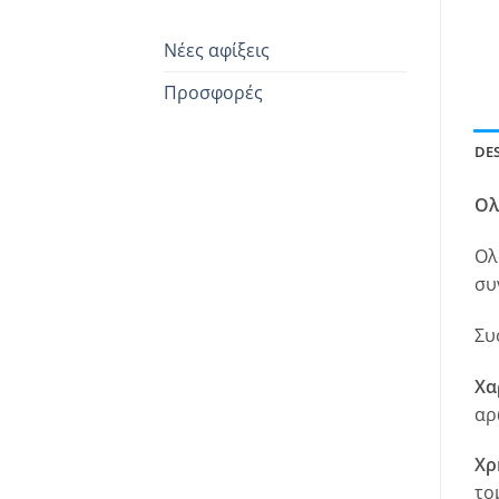
Νέες αφίξεις
Προσφορές
DE
Ολ
Ολ
συ
Συ
Χα
αρ
Χρ
το