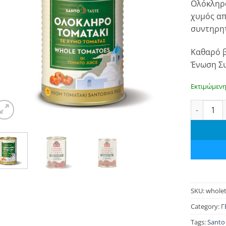
Ολόκληρα
was:
χυμός απ
€ 5.00
συντηρητ
Καθαρό β
Ένωση Σ
Εκτιμώμενη
Ολόκληρα 
SKU:
whole
Category:
Γ
Tags:
Santo