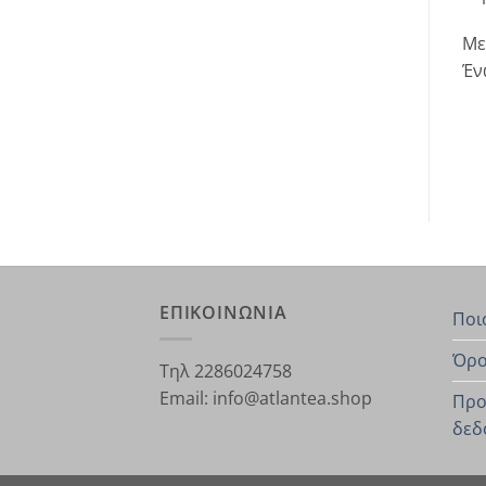
Με
Έν
ΕΠΙΚΟΙΝΩΝΙΑ
Ποι
Όρο
Τηλ 2286024758
Email: info@atlantea.shop
Προ
δεδ