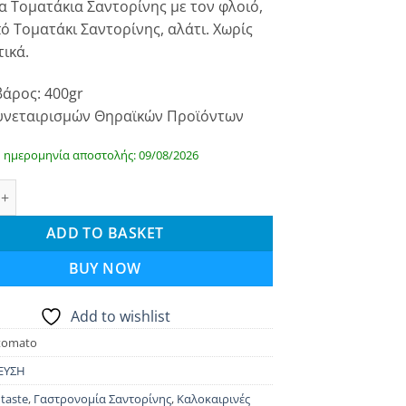
 Τοματάκια Σαντορίνης με τον φλοιό,
is:
ό Τοματάκι Σαντορίνης, αλάτι. Χωρίς
.
€ 5.00.
ικά.
άρος: 400gr
υνεταιρισμών Θηραϊκών Προϊόντων
 ημερομηνία αποστολής: 09/08/2026
τοματάκια Σαντορίνης - Santotaste quantity
ADD TO BASKET
BUY NOW
Add to wishlist
tomato
ΕΥΣΗ
 taste
,
Γαστρονομία Σαντορίνης
,
Καλοκαιρινές