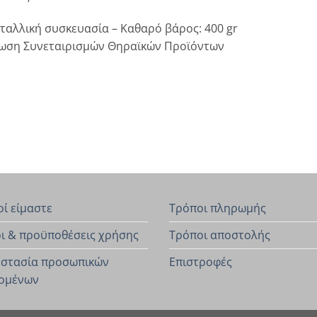
ταλλική συσκευασία – Καθαρό βάρος: 400 gr
ωση Συνεταιρισμών Θηραϊκών Προϊόντων
οί είμαστε
Τρόποι πληρωμής
ι & προϋποθέσεις χρήσης
Τρόποι αποστολής
στασία προσωπικών
Επιστροφές
ομένων