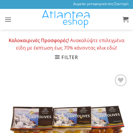
Skip
Δωρεάν μεταφορικά στη Σαντορίνη, 3
to
content
Καλοκαιρινές Προσφορές!
Ανακαλύψτε επιλεγμένα
είδη με έκπτωση έως 70% κάνοντας κλικ εδώ!
FILTER
Add to
wishlist