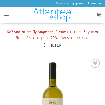
Skip
Δωρεάν μεταφορικά στη Σαντορίνη, 3,4
to
content
Καλοκαιρινές Προσφορές!
Ανακαλύψτε επιλεγμένα
είδη με έκπτωση έως 70% κάνοντας κλικ εδώ!
FILTER
Add to
wishlist