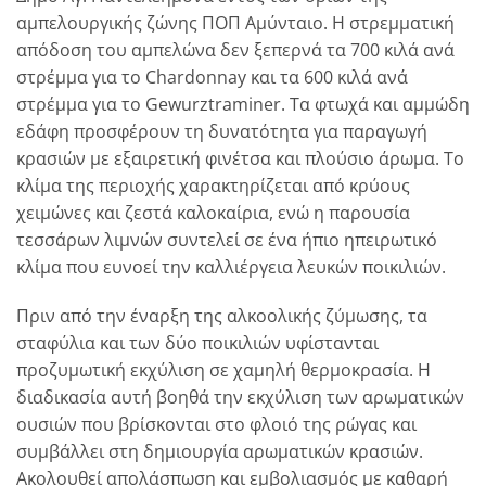
αμπελουργικής ζώνης ΠΟΠ Αμύνταιο. Η στρεμματική
απόδοση του αμπελώνα δεν ξεπερνά τα 700 κιλά ανά
στρέμμα για το Chardonnay και τα 600 κιλά ανά
στρέμμα για το Gewurztraminer. Tα φτωχά και αμμώδη
εδάφη προσφέρουν τη δυνατότητα για παραγωγή
κρασιών με εξαιρετική φινέτσα και πλούσιο άρωμα. Το
κλίμα της περιοχής χαρακτηρίζεται από κρύους
χειμώνες και ζεστά καλοκαίρια, ενώ η παρουσία
τεσσάρων λιμνών συντελεί σε ένα ήπιο ηπειρωτικό
κλίμα που ευνοεί την καλλιέργεια λευκών ποικιλιών.
Πριν από την έναρξη της αλκοολικής ζύμωσης, τα
σταφύλια και των δύο ποικιλιών υφίστανται
προζυμωτική εκχύλιση σε χαμηλή θερμοκρασία. Η
διαδικασία αυτή βοηθά την εκχύλιση των αρωματικών
ουσιών που βρίσκονται στο φλοιό της ρώγας και
συμβάλλει στη δημιουργία αρωματικών κρασιών.
Ακολουθεί απολάσπωση και εμβολιασμός με καθαρή