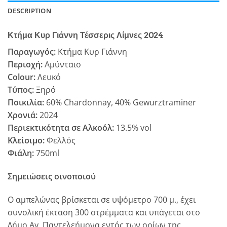
DESCRIPTION
Κτήμα Κυρ Γιάννη Τέσσερις Λίμνες 2024
Παραγωγός:
Κτήμα Κυρ Γιάννη
Περιοχή:
Αμύνταιο
Colour:
Λευκό
Τύπος:
Ξηρό
Ποικιλία:
60% Chardonnay, 40% Gewurztraminer
Χρονιά:
2024
Περιεκτικότητα σε Αλκοόλ:
13.5% vol
Κλείσιμο:
Φελλός
Φιάλη:
750ml
Σημειώσεις οινοποιού
Ο αμπελώνας βρίσκεται σε υψόμετρο 700 μ., έχει
συνολική έκταση 300 στρέμματα και υπάγεται στο
Δήμο Αγ. Παντελεήμονα εντός των ορίων της