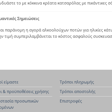
νδυάστε το με κόκκινα κρέατα κατσαρόλας με πικάντικες σά
μαντικές Σημειώσεις
ναι παράνομη η αγορά αλκοολούχων ποτών για ηλικίες κάτω
ην τιμή συμπεριλαμβάνεται το κόστος ασφαλούς συσκευασ
οί είμαστε
Τρόποι πληρωμής
ι & προϋποθέσεις χρήσης
Τρόποι αποστολής
στασία προσωπικών
Επιστροφές
ομένων