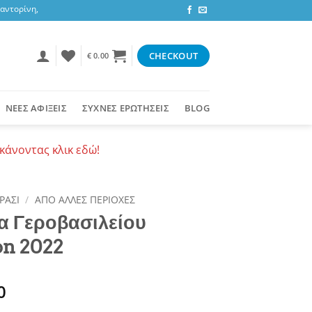
ορίνη, 3,47 ευρώ στην υπόλοιπη Ελλάδα ή δωρεάν για αγορές 50+ ευρώ
CHECKOUT
€
0.00
ΝΕΕΣ ΑΦΙΞΕΙΣ
ΣΥΧΝΕΣ ΕΡΩΤΗΣΕΙΣ
BLOG
κάνοντας κλικ εδώ!
ΡΑΣΙ
/
ΑΠΟ ΑΛΛΕΣ ΠΕΡΙΟΧΕΣ
α Γεροβασιλείου
on 2022
0