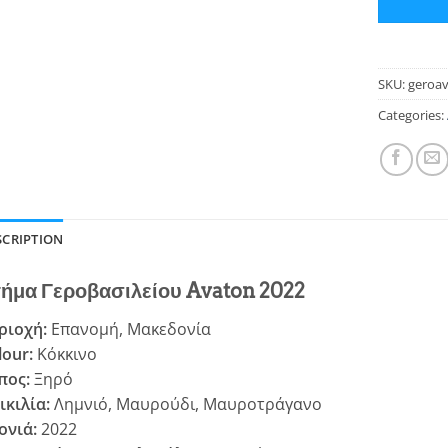
SKU:
geroa
Categories:
SCRIPTION
ήμα Γεροβασιλείου Avaton 2022
ριοχή:
Επανομή, Μακεδονία
lour:
Κόκκινο
πος:
Ξηρό
ικιλία:
Λημνιό, Μαυρούδι, Μαυροτράγανο
ονιά:
2022