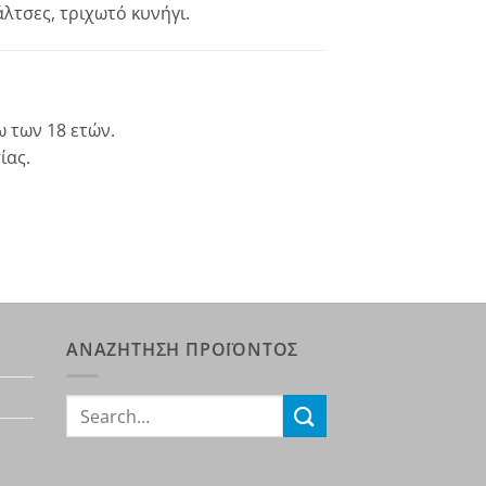
λτσες, τριχωτό κυνήγι.
 των 18 ετών.
ίας.
ΑΝΑΖΗΤΗΣΗ ΠΡΟΪΟΝΤΟΣ
Search
for: