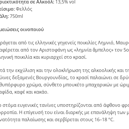
ριεκτικότητα σε Αλκοόλ:
13,5% vol
είσιμο:
Φελλός
άλη:
750ml
μειώσεις οινοποιού
ράγεται από τις ελληνικές γηγενείς ποικιλίες Λημνιό, Μαυ
αφέρεται από τον Αριστοφάνη ως «λημνία ἄμπελος» τον 5ο α
ληνική ποικιλία και κυριαρχεί στο κρασί.
τά την εκχύλιση και την ολοκλήρωση της αλκοολικής και τ
ύινες δεξαμενές Βουργουνδίας, το κρασί παλαιώνει σε δρύι
θυπόρφυρο χρώμα, σύνθετο μπουκέτο μπαχαρικών με ώρι
αφίδα, καφέ και κακάο.
ο στόμα ευγενικές τανίνες υποστηρίζονται από άφθονο φρ
ορροπία. Η επίγευσή του είναι διαρκής με επανάληψη των
νατότητα παλαίωσης και σερβίρεται στους 16–18 °C.