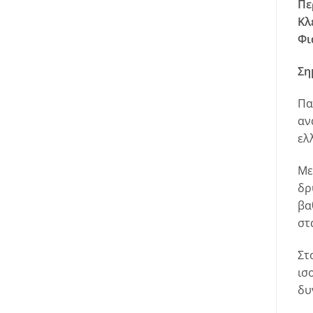
Πε
Κλ
Φι
Ση
Πα
αν
ελ
Με
δρ
βα
στ
Στ
ισ
δυ