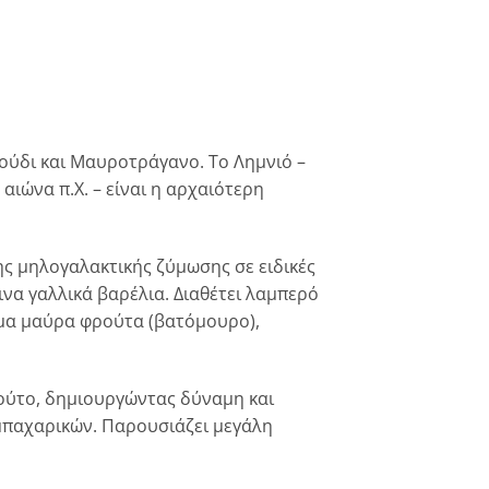
ρούδι και Μαυροτράγανο. Το Λημνιό –
ιώνα π.Χ. – είναι η αρχαιότερη
ης μηλογαλακτικής ζύμωσης σε ειδικές
να γαλλικά βαρέλια. Διαθέτει λαμπερό
μα μαύρα φρούτα (βατόμουρο),
ούτο, δημιουργώντας δύναμη και
 μπαχαρικών. Παρουσιάζει μεγάλη