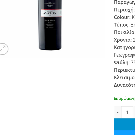
Παραγωγ
Περιοχή
Colour:
Κ
Τύπος:
Ξ
Ποικιλία
Χρονιά:
2
Κατηγορ
Γεωγραφι
Φιάλη:
7
Περιεκτι
Κλείσιμο
Δυνατότ
Εκτιμώμενη
Κτήμα Γερ