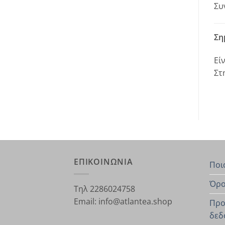
Συ
Ση
Εί
Στ
ΕΠΙΚΟΙΝΩΝΙΑ
Ποι
Όρο
Τηλ 2286024758
Email: info@atlantea.shop
Προ
δεδ