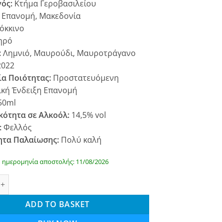
ός:
Κτήμα Γεροβασιλείου
:
Επανομή, Μακεδονία
όκκινο
ηρό
:
Λημνιό, Μαυρούδι, Μαυροτράγανο
022
ία Ποιότητας:
Προστατευόμενη
κή Ένδειξη Επανομή
50ml
κότητα σε Αλκοόλ:
14,5% vol
:
Φελλός
ητα Παλαίωσης:
Πολύ καλή
 ημερομηνία αποστολής: 11/08/2026
οβασιλείου Avaton 2022 quantity
ADD TO BASKET