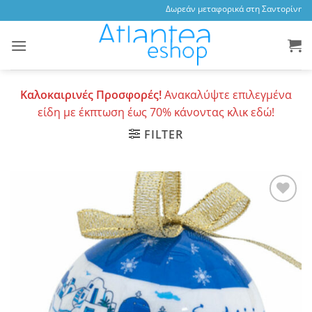
Skip
Δωρεάν μεταφορικά στη Σαντορίνη, 3,
to
content
Καλοκαιρινές Προσφορές!
Ανακαλύψτε επιλεγμένα
είδη με έκπτωση έως 70% κάνοντας κλικ εδώ!
FILTER
Add to
wishlist