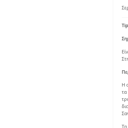
Σε
Tip
Ση
Εί
Στ
Πε
H 
τα
τρ
δι
Σα
Τη