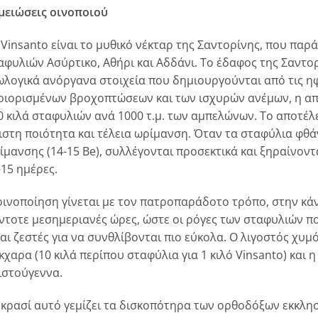
μειώσεις οινοποιού
 Vinsanto είναι το μυθικό νέκταρ της Σαντορίνης, που παράγ
αφυλιών Ασύρτικο, Αθήρι και Αδδάνι. Το έδαφος της Σαντο
ωλογικά ανόργανα στοιχεία που δημιουργούνται από τις ηφ
ριορισμένων βροχοπτώσεων και των ισχυρών ανέμων, η απ
0 κιλά σταφυλιών ανά 1000 τ.μ. των αμπελώνων. Το αποτέλ
ιστη ποιότητα και τέλεια ωρίμανση. Όταν τα σταφύλια φθ
ίμανσης (14-15 Be), συλλέγονται προσεκτικά και ξηραίνοντ
-15 ημέρες.
οινοποίηση γίνεται με τον πατροπαράδοτο τρόπο, στην κ
ντοτε μεσημεριανές ώρες, ώστε οι ρόγες των σταφυλιών που
ναι ζεστές για να συνθλίβονται πιο εύκολα. O λιγοστός χυμ
κχαρα (10 κιλά περίπου σταφύλια για 1 κιλό Vinsanto) και 
ιστούγεννα.
 κρασί αυτό γεμίζει τα δισκοπότηρα των ορθοδόξων εκκλησ