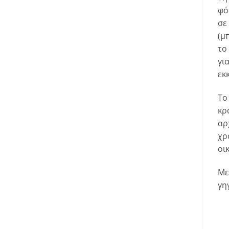
φό
σε
(μ
το
γι
εκ
Το
κρ
αρ
χρ
οι
Με
γη