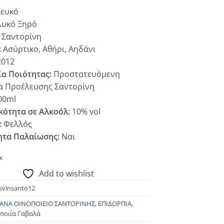
ευκό
λυκό Ξηρό
Σαντορίνη
:
Ασύρτικο, Αθήρι, Αηδάνι
012
ία Ποιότητας:
Προστατευόμενη
α Προέλευσης Σαντορίνη
00ml
κότητα σε Αλκοόλ:
10% vol
:
Φελλός
ητα Παλαίωσης:
Ναι
k
Add to wishlist
svinsanto12
ΑΝΑ ΟΙΝΟΠΟΙΕΙΟ ΣΑΝΤΟΡΙΝΗΣ
,
ΕΠΙΔΟΡΠΙΑ
,
ποιία Γαβαλά