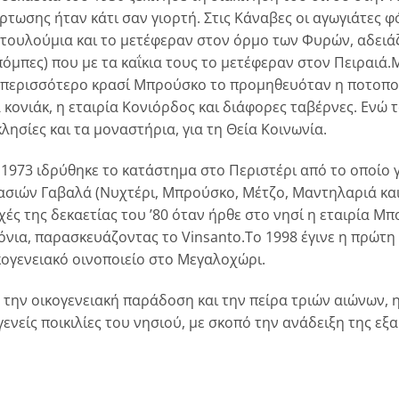
ρτωσης ήταν κάτι σαν γιορτή. Στις Kάναβες οι αγωγιάτες 
 τουλούμια και το μετέφεραν στον όρμο των Φυρών, αδειάζ
πόμπες) που με τα καΐκια τους το μετέφεραν στον Πειραιά.
 περισσότερο κρασί Mπρούσκο το προμηθευόταν η ποτοποι
α κονιάκ, η εταιρία Kονιόρδος και διάφορες ταβέρνες. Eνώ 
κλησίες και τα μοναστήρια, για τη Θεία Kοινωνία.
 1973 ιδρύθηκε το κατάστημα στο Περιστέρι από το οποίο γ
ασιών Γαβαλά (Nυχτέρι, Mπρούσκο, Mέτζο, Mαντηλαριά και 
χές της δεκαετίας του ’80 όταν ήρθε στο νησί η εταιρία 
όνια, παρασκευάζοντας το Vinsanto.Tο 1998 έγινε η πρώτ
κογενειακό οινοποιείο στο Mεγαλοχώρι.
 την oικογενειακή παράδοση και την πείρα τριών αιώνων, η
γενείς ποικιλίες του νησιού, με σκοπό την ανάδειξη της εξα