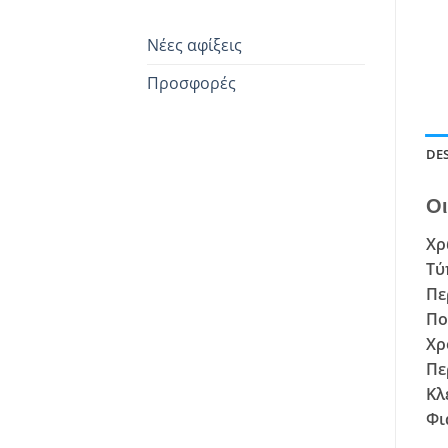
Νέες αφίξεις
Προσφορές
DE
Οι
Χρ
Τύ
Πε
Πο
Χρ
Πε
Κλ
Φι