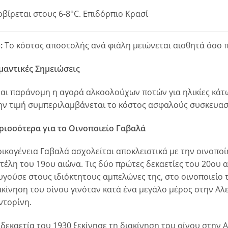
ρβίρεται στους 6-8°C. Επιδόρπιο Κρασί
:
Το κόστος αποστολής ανά φιάλη μειώνεται αισθητά όσο 
μαντικές Σημειώσεις
ναι παράνομη η αγορά αλκοολούχων ποτών για ηλικίες κάτω
ην τιμή συμπεριλαμβάνεται το κόστος ασφαλούς συσκευασ
ρισσότερα για το Οινοποιείο Γαβαλά
οικογένεια Γαβαλά ασχολείται αποκλειστικά με την οινοπο
 τέλη του 19ου αιώνα. Tις δύο πρώτες δεκαετίες του 20ου
υγούσε στους ιδιόκτητους αμπελώνες της, στο οινοποιείο 
ακίνηση του οίνου γινόταν κατά ένα μεγάλο μέρος στην Aλε
ντορίνη.
 δεκαετία του 1930 ξεκίνησε τη διακίνηση του οίνου στην A