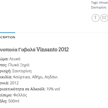
Tags:
Vinsa
Σαντορίνη
SCRIPTION
νοποιία Γαβαλά Vinsanto 2012
ώμα:
Λευκό
πος:
Γλυκό Ξηρό
ριοχή:
Σαντορίνη
ικιλία:
Ασύρτικο, Αθήρι, Αηδάνι
ονιά:
2012
ριεκτικότητα σε Αλκοόλ:
10% vol
είσιμο:
Φελλός
άλη:
500ml