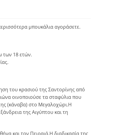
περισσότερα μπουκάλια αγοράσετε.
 των 18 ετών.
ίας.
ίηση του κρασιού της Σαντορίνης από
 αιώνα οινοποιούσε τα σταφύλια που
της (κάναβα) στο Mεγαλοχώρι.H
ξάνδρεια της Aιγύπτου και τη
θήνα και τον Πειραιά.H διαδικασία της