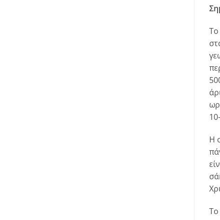
Ση
Το
στ
γε
πε
50
άρ
ωρ
10
H 
πά
εί
σά
Xρ
Tο