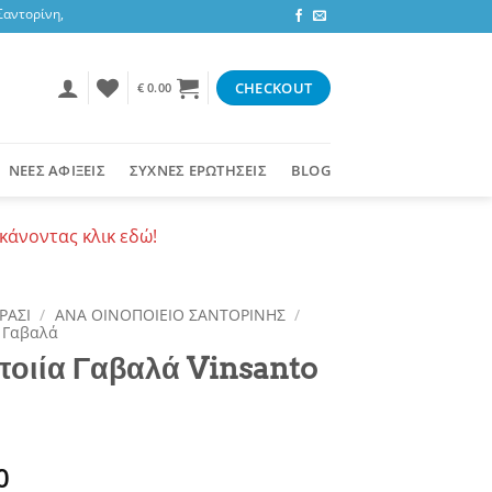
ορίνη, 3,47 ευρώ στην υπόλοιπη Ελλάδα ή δωρεάν για αγορές 50+ ευρώ
CHECKOUT
€
0.00
ΝΕΕΣ ΑΦΙΞΕΙΣ
ΣΥΧΝΕΣ ΕΡΩΤΗΣΕΙΣ
BLOG
κάνοντας κλικ εδώ!
ΡΑΣΙ
/
ΑΝΑ ΟΙΝΟΠΟΙΕΙΟ ΣΑΝΤΟΡΙΝΗΣ
/
 Γαβαλά
ποιία Γαβαλά Vinsanto
0