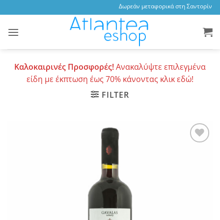
Skip
Δωρεάν μεταφορικά στη Σαντορίνη, 3,
to
content
Καλοκαιρινές Προσφορές!
Ανακαλύψτε επιλεγμένα
είδη με έκπτωση έως 70% κάνοντας κλικ εδώ!
FILTER
Add to
wishlist