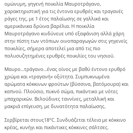
ομώνυμη, γηγενή ποικιλία Μαυροτράγανο,
χαρακτηριστική για τις έντονα ερυθρές και τραγανές
ράγες της, με 1 έτος παλαίωσης σε γαλλικά και
αμερικάνικα δρύινα βαρέλια. Η ποικιλία
Μαυροτράγανο κινδύνευε υπό εξαφάνιση αλλά χάρη
στην πίστη των ντόπιων οινοπαραγωγών στις γηγενείς
ποικιλίες, σήμερα αποτελεί μια από τις πιο
πολυσυζητημένες ερυθρές ποικιλίες του νησιού.
Μαυρο…τράγανο…ένας οίνος με βαθύ έντονο ερυθρό
χρώμα και «τραγανή» οξύτητα. Συμπυκνωμένα
αρώματα κόκκινων φρούτων (βύσσινα, βατόμουρα) και
καπνού. Πλούσιο, πυκνό σώμα, πικάντικο με νότες
μπαχαρικών. Βελούδινες ταννίνες, μεταλλική και
μακριά επίγευση, με δυνατότητα παλαίωσης.
Σερβίρεται στους18°C. Συνδυάζεται τέλεια με κόκκινο
κρέας, κυνήγι και πικάντικες κόκκινες σάλτσες.