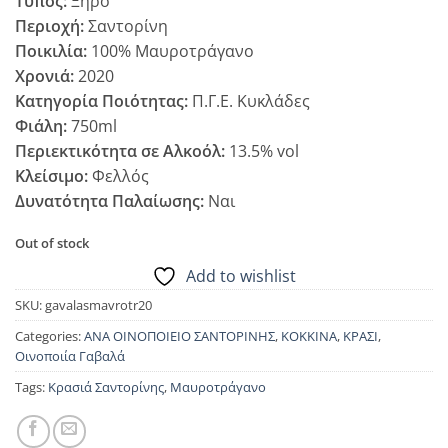
Τύπος:
Ξηρό
Περιοχή:
Σαντορίνη
Ποικιλία:
100% Μαυροτράγανο
Χρονιά:
2020
Κατηγορία Ποιότητας:
Π.Γ.Ε. Κυκλάδες
Φιάλη:
750ml
Περιεκτικότητα σε Αλκοόλ:
13.5% vol
Κλείσιμο:
Φελλός
Δυνατότητα Παλαίωσης:
Ναι
Out of stock
Add to wishlist
SKU:
gavalasmavrotr20
Categories:
ΑΝΑ ΟΙΝΟΠΟΙΕΙΟ ΣΑΝΤΟΡΙΝΗΣ
,
ΚΟΚΚΙΝΑ
,
ΚΡΑΣΙ
,
Οινοποιία Γαβαλά
Tags:
Κρασιά Σαντορίνης
,
Μαυροτράγανο