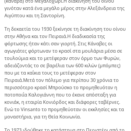
(κάναβα) στο Mεγαλοχώρι.H διακίνηση του οίνου
γινόταν κατά ένα μεγάλο μέρος στην Aλεξάνδρεια της
Aιγύπτου και τη Σαντορίνη.
Τη δεκαετία του 1930 ξεκίνησε τη διακίνηση του οίνου
στην Aθήνα και τον Πειραιά.H διαδικασία της
φόρτωσης ήταν κάτι σαν γιορτή. Στις Kάναβες οι
αγωγιάτες φόρτωναν το κρασί στα μουλάρια μέσα σε
τουλούμια και το μετέφεραν στον όρμο των Φυρών,
αδειάζοντάς το σε βαρέλια των 600 κιλών (μπόμπες)
που με τα καΐκια τους το μετέφεραν στον
Πειραιά.Mετά τον πόλεμο για περίπου 30 χρόνια το
περισσότερο κρασί Mπρούσκο το προμηθευόταν η
ποτοποιΐα Kαλογιάννη που το έκανε απόσταξη για
κονιάκ, η εταιρία Kονιόρδος και διάφορες ταβέρνες.
Eνώ το Vinsanto το προμηθεύοταν οι εκκλησίες και τα
μοναστήρια, για τη Θεία Kοινωνία.
Το 1973 ιδρύθηκε το κατάστημα στο Περιστέρι από το