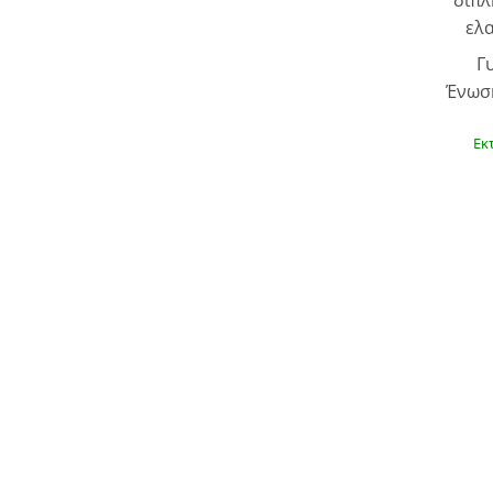
διπλ
ελα
Γ
Ένωσ
Εκ