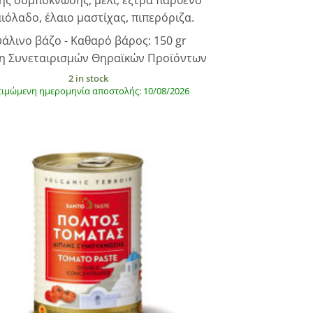
ής συμπύκνωσης, μέλι, έξτρα παρθένο
ιόλαδο, έλαιο μαστίχας, πιπερόριζα.
υάλινο βάζο - Καθαρό βάρος: 150 gr
η Συνεταιρισμών Θηραϊκών Προϊόντων
2 in stock
τιμώμενη ημερομηνία αποστολής: 10/08/2026