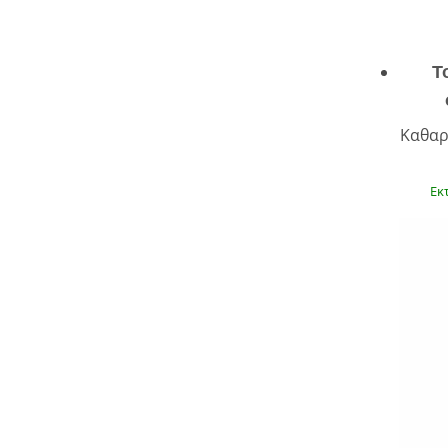
Τ
Καθαρ
Εκ