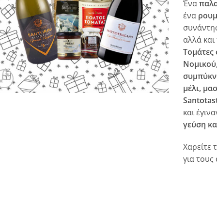
Ένα
παλα
ένα
ρουμ
συνάντησ
αλλά και
Τομάτες 
Νομικού
συμπύκ
μέλι, μα
Santotas
και έγιν
γεύση κα
Χαρείτε 
για τους