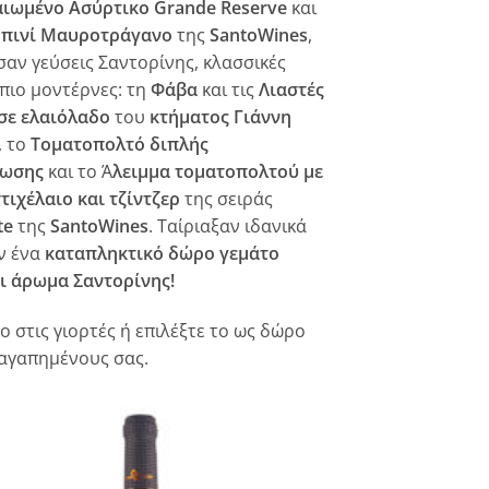
ιωμένο Ασύρτικο Grande Reserve
και
πινί Μαυροτράγανο
της
SantoWines
,
αν γεύσεις Σαντορίνης, κλασσικές
 πιο μοντέρνες: τη
Φάβα
και τις
Λιαστές
σε ελαιόλαδο
του
κτήματος Γιάννη
, το
Τοματοπολτό διπλής
νωσης
και το Ά
λειμμα τοματοπολτού με
στιχέλαιο και τζίντζερ
της σειράς
te
της
SantoWines
. Ταίριαξαν ιδανικά
αν ένα
καταπληκτικό δώρο γεμάτο
ι άρωμα Σαντορίνης!
το στις γιορτές ή επιλέξτε το ως δώρο
 αγαπημένους σας.