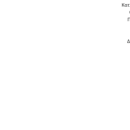
Κατ
Π
Δ