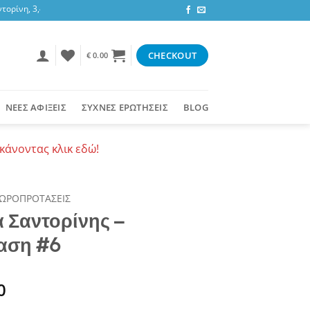
, 3,47 ευρώ στην υπόλοιπη Ελλάδα ή δωρεάν για αγορές 50+ ευρώ
CHECKOUT
€
0.00
ΝΕΕΣ ΑΦΙΞΕΙΣ
ΣΥΧΝΕΣ ΕΡΩΤΗΣΕΙΣ
BLOG
κάνοντας κλικ εδώ!
ΩΡΟΠΡΟΤΑΣΕΙΣ
 Σαντορίνης –
αση #6
0