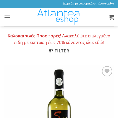
Skip
Δωρεάν μεταφορικά στη Σαντορίνη, 3,
to
content
Καλοκαιρινές Προσφορές!
Ανακαλύψτε επιλεγμένα
είδη με έκπτωση έως 70% κάνοντας κλικ εδώ!
FILTER
Add to
wishlist