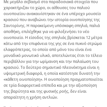
Με μεγάλο σεβασμό στα παραδοσιακά στοιχεία που
χαρακτήριζαν το χώρο, οι αίθουσες του παλιού
οινοποιείου ανακαινίστηκαν σε ένα υπέροχο μουσείο
κρασιού που αναβιώνει την ιστορία οινοποίησης της
Σαντορίνης. Η παρακείμενη υπόσκαφη σπηλιά, παλιά
αποθήκη, επιλέχθηκε για να φιλοξενήσει το νέο
οινοποιείο. Η είσοδος της σπηλιάς βρίσκεται 12 μέτρα
κάτω από την επιφάνεια της γης σε ένα πυκνό στρώμα
ελαφρόπετρας, το οποίο από μόνο του είναι ένα
μοναδικό μονωτικό υλικό, αποτελώντας έτσι το τέλειο
περιβάλλον για την ωρίμανση και την παλαίωση του
κρασιού. Το δεύτερο σημαντικό πλεονέκτημα είναι η
υψομετρική διαφορά, η οποία κατέστησε δυνατή την
«κάθετη οινοποίηση». Η οινοποίηση πραγματοποιείται
σε τρία διαφορετικά επίπεδα και με την αξιοποίηση
της βαρύτητα και της φυσικής ροής, δεν είναι
απαραίτητη η χρήση αντλιών.