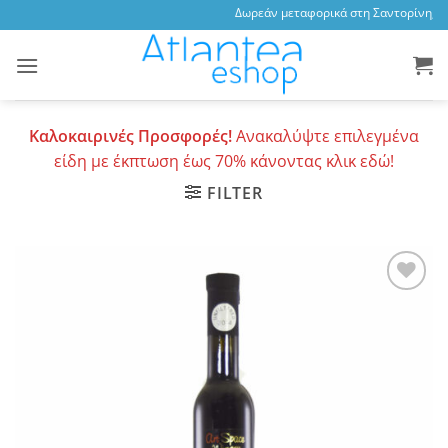
Skip
Δωρεάν μεταφορικά στη Σαντορίνη, 3,
to
content
Καλοκαιρινές Προσφορές!
Ανακαλύψτε επιλεγμένα
είδη με έκπτωση έως 70% κάνοντας κλικ εδώ!
FILTER
Add to
wishlist