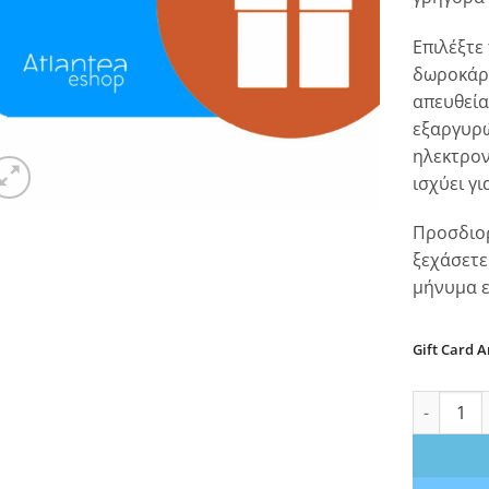
Επιλέξτε
δωροκάρτ
απευθεία
εξαργυρώ
ηλεκτρον
ισχύει γι
Προσδιορ
ξεχάσετε
μήνυμα 
Gift Card 
Δωροκάρτα