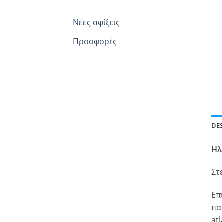
Νέες αφίξεις
Προσφορές
DE
Ηλ
Στ
Επ
πα
at