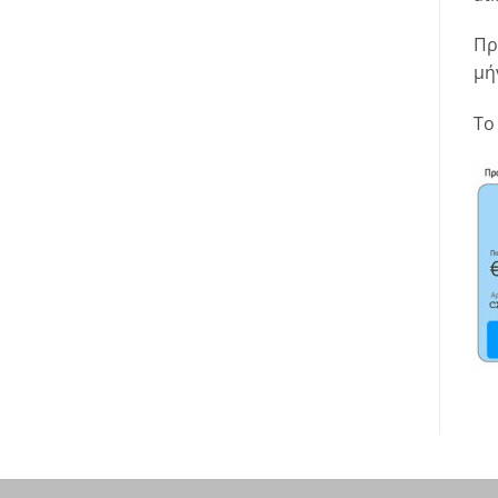
Πρ
μή
Το