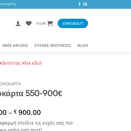
τορίνη, 3,47 ευρώ στην υπόλοιπη Ελλάδα ή δωρεάν για αγορές 50+ ευρώ
CHECKOUT
€
0.00
ΝΕΕΣ ΑΦΙΞΕΙΣ
ΣΥΧΝΕΣ ΕΡΩΤΗΣΕΙΣ
BLOG
κάνοντας κλικ εδώ!
ΩΡΟΚΑΡΤΑ
κάρτα 550-900€
Price
00
–
900.00
€
range:
αφορμή στείλτε τις ευχές σας πιο
€ 550.00
και απλά από ποτέ!