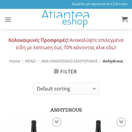
Skip
Δωρεάν μεταφορικά στη Σαντορίνη, 3
to
content
Καλοκαιρινές Προσφορές!
Ανακαλύψτε επιλεγμένα
είδη με έκπτωση έως 70% κάνοντας κλικ εδώ!
Home
/
ΚΡΑΣΙ
/
ΑΝΑ ΟΙΝΟΠΟΙΕΙΟ ΣΑΝΤΟΡΙΝΗΣ
/
Anhydrous
FILTER
ANHYDROUS
Add to
Add to