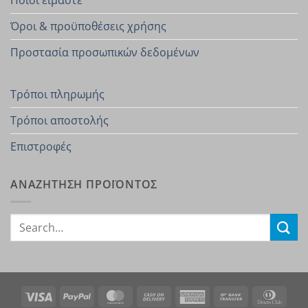
Ποιοί είμαστε
Όροι & προϋποθέσεις χρήσης
Προστασία προσωπικών δεδομένων
Τρόποι πληρωμής
Τρόποι αποστολής
Επιστροφές
ΑΝΑΖΗΤΗΣΗ ΠΡΟΪΟΝΤΟΣ
Search
for:
Visa
PayPal
MasterCard
Cash
American
Bank
Dinn