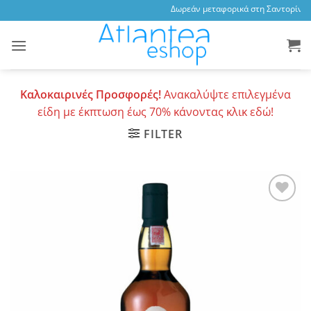
Skip
Δωρεάν μεταφορικά στη Σαντορίνη, 
to
content
Καλοκαιρινές Προσφορές!
Ανακαλύψτε επιλεγμένα
είδη με έκπτωση έως 70% κάνοντας κλικ εδώ!
FILTER
Add to
wishlist