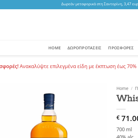
Δωρεάν μεταφορικά στη Σαντορίνη, 3,47 ευρώ
HOME
ΔΩΡΟΠΡΟΤΑΣΕΙΣ
ΠΡΟΣΦΟΡΕΣ
σφορές!
Ανακαλύψτε επιλεγμένα είδη με έκπτωση έως 70% 
Home
/
Π
Whis
Add to
wishlist
71.0
€
700 ml
40% alc.