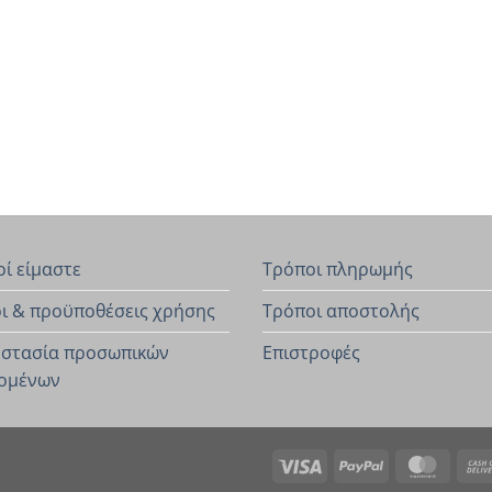
οί είμαστε
Τρόποι πληρωμής
ι & προϋποθέσεις χρήσης
Τρόποι αποστολής
στασία προσωπικών
Επιστροφές
ομένων
Visa
PayPal
Maste