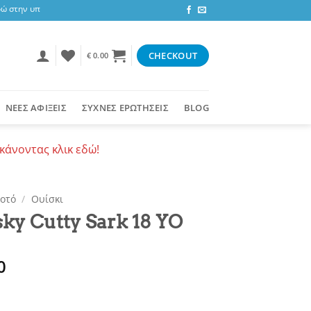
 στην υπόλοιπη Ελλάδα ή δωρεάν για αγορές 50+ ευρώ
CHECKOUT
€
0.00
ΝΕΕΣ ΑΦΙΞΕΙΣ
ΣΥΧΝΕΣ ΕΡΩΤΗΣΕΙΣ
BLOG
κάνοντας κλικ εδώ!
οτό
/
Ουίσκι
ky Cutty Sark 18 YO
0