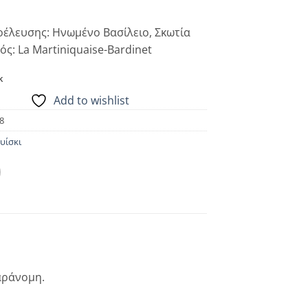
έλευσης: Ηνωμένο Βασίλειο, Σκωτία
ς: La Martiniquaise-Bardinet
k
Add to wishlist
8
υίσκι
αράνομη.