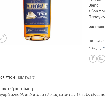
Blend
Χώρα προ
Παραγωγό
Out of stoc
SKU:
cutsa1
Category:
Ο
SCRIPTION
REVIEWS (0)
μαντική σημείωση
αγορά αλκοόλ από άτομα ήλικίας κάτω των 18 ετών είναι π