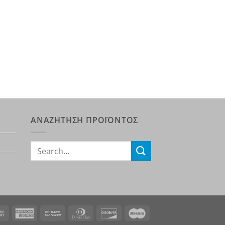
ΑΝΑΖΗΤΗΣΗ ΠΡΟΪΟΝΤΟΣ
Search
for:
rCard
Cash
American
Bank
Dinners
Discover
Maestro
On
Express
Transfer
Club