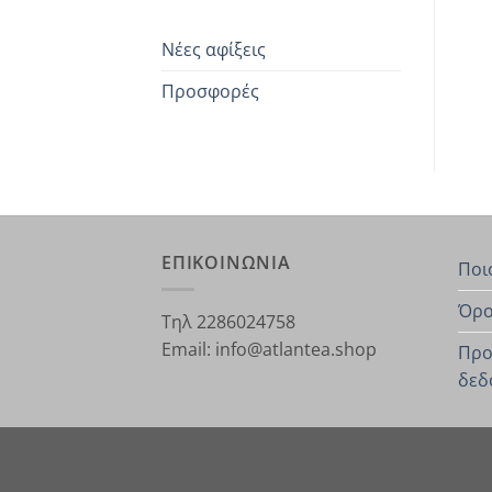
Νέες αφίξεις
Προσφορές
ΕΠΙΚΟΙΝΩΝΙΑ
Ποι
Όρο
Τηλ 2286024758
Email: info@atlantea.shop
Προ
δεδ