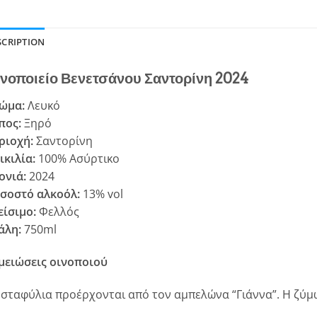
SCRIPTION
νοποιείο Βενετσάνου Σαντορίνη 2024
ώμα:
Λευκό
πος:
Ξηρό
ριοχή:
Σαντορίνη
ικιλία:
100% Ασύρτικο
ονιά:
2024
σοστό αλκοόλ:
13% vol
είσιμο:
Φελλός
άλη:
750ml
μειώσεις οινοποιού
 σταφύλια προέρχονται από τον αμπελώνα “Γιάννα”. Η ζύμω