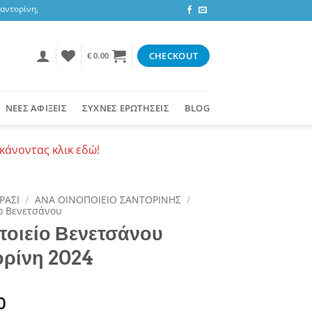
ορίνη, 3,47 ευρώ στην υπόλοιπη Ελλάδα ή δωρεάν για αγορές 50+ ευρώ
CHECKOUT
€
0.00
ΝΕΕΣ ΑΦΙΞΕΙΣ
ΣΥΧΝΕΣ ΕΡΩΤΗΣΕΙΣ
BLOG
κάνοντας κλικ εδώ!
ΡΑΣΙ
/
ΑΝΑ ΟΙΝΟΠΟΙΕΙΟ ΣΑΝΤΟΡΙΝΗΣ
/
ο Βενετσάνου
ποιείο Βενετσάνου
ορίνη 2024
0