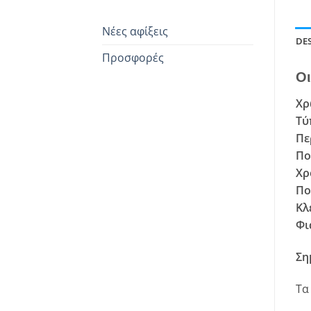
Νέες αφίξεις
DE
Προσφορές
Οι
Χρ
Τύ
Πε
Πο
Χρ
Πο
Κλ
Φι
Ση
Τα