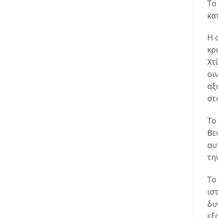
Το
κα
Η 
κρ
Χτ
οι
αξ
στ
Το
Βε
αυ
τη
Το
ισ
δυ
εξ