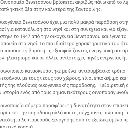
 Οινοποιείο Βενετσάνου βρίσκεται ακριβώς πάνω από το λι
ταπληκτική θέα στην καλντέρα της Σαντορίνης.
οικογένεια Βενετσάνου έχει μια πολύ μακρά παράδοση στη
ασί για κατανάλωση στο νησί και στη συνέχεια και για εξα
ίστηκε το 1947 από την οικογένεια Βενετσάνου και έγινε 
νοποιείο στο νησί. Το πιο ιδιαίτερο χαρακτηριστικό του ή
ιοποιούσε τη βαρύτητα, εξασφαλίζοντας ενεργειακή αυτάρ
ον ηλεκτρισμό και σε άλλες αντίστοιχες πηγές ενέργειας ή
 οινοποιείο κατασκευάστηκε με ένα αντισυμβατικό τρόπο, 
νετσάνου, με τους νέους του χώρους, είναι επισκέψιμο κα
τής της πλούσιας οικογενειακής παράδοσης. Η εξαιρετική 
ν ιστορία ενός από τους σημαντικότερους οινοπαραγωγούς
 οινοποιείο σήμερα προσφέρει τη δυνατότητα στον επισκέ
τορία και την παράδοση αλλά και τις σύγχρονες οινοποιητικ
νατότητα λεπτομερούς ξενάγησης από το εξειδικευμένο πρ
αιρετικά κρασιά.