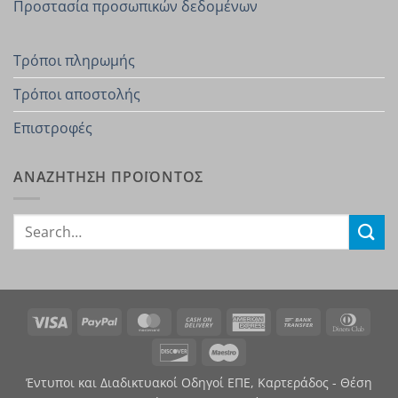
Προστασία προσωπικών δεδομένων
Τρόποι πληρωμής
Τρόποι αποστολής
Επιστροφές
ΑΝΑΖΗΤΗΣΗ ΠΡΟΪΟΝΤΟΣ
Search
for:
Visa
PayPal
MasterCard
Cash
American
Bank
Dinn
On
Express
Transfer
Club
Discover
Maestro
Delivery
Έντυποι και Διαδικτυακοί Οδηγοί ΕΠΕ, Καρτεράδος - Θέση