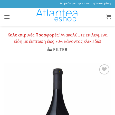
Skip
Δωρεάν μεταφορικά στη Σαντορίνη, 3,4
to
content
Καλοκαιρινές Προσφορές!
Ανακαλύψτε επιλεγμένα
είδη με έκπτωση έως 70% κάνοντας κλικ εδώ!
FILTER
Add to
wishlist