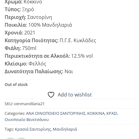
Χρώμα:
Κόκκινο
Τύπος:
Ξηρό
Περιοχή:
Σαντορίνη
Ποικιλία:
100% Μανδηλαριά
Χρονιά:
2021
Κατηγορία Ποιότητας:
Π.Γ.Ε. Κυκλάδες
Φιάλη:
750ml
Περιεκτικότητα σε Αλκοόλ:
12.5% vol
Κλείσιμο:
Φελλός
Δυνατότητα Παλαίωσης:
Ναι
Out of stock
Add to wishlist
SKU:
venmandilaria21
Categories:
ΑΝΑ ΟΙΝΟΠΟΙΕΙΟ ΣΑΝΤΟΡΙΝΗΣ
,
ΚΟΚΚΙΝΑ
,
ΚΡΑΣΙ
,
Οινοποιείο Βενετσάνου
Tags:
Κρασιά Σαντορίνης
,
Μανδηλαριά