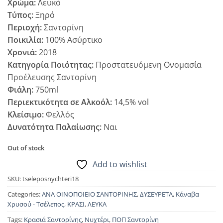
Χρώμα:
Λευκό
Τύπος:
Ξηρό
Περιοχή:
Σαντορίνη
Ποικιλία:
100% Ασύρτικο
Χρονιά:
2018
Κατηγορία Ποιότητας:
Προστατευόμενη Ονομασία
Προέλευσης Σαντορίνη
Φιάλη:
750ml
Περιεκτικότητα σε Αλκοόλ:
14,5% vol
Κλείσιμο:
Φελλός
Δυνατότητα Παλαίωσης:
Ναι
Out of stock
Add to wishlist
SKU:
tseleposnychteri18
Categories:
ΑΝΑ ΟΙΝΟΠΟΙΕΙΟ ΣΑΝΤΟΡΙΝΗΣ
,
ΔΥΣΕΥΡΕΤΑ
,
Κάναβα
Χρυσού - Τσέλεπος
,
ΚΡΑΣΙ
,
ΛΕΥΚΑ
Tags:
Κρασιά Σαντορίνης
,
Νυχτέρι
,
ΠΟΠ Σαντορίνη