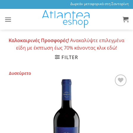
Skip
Δωρεάν μεταφορικά στη Σαντορίνη, 3,4
to
content
Καλοκαιρινές Προσφορές!
Ανακαλύψτε επιλεγμένα
είδη με έκπτωση έως 70% κάνοντας κλικ εδώ!
FILTER
Δυσεύρετο
Add to
wishlist