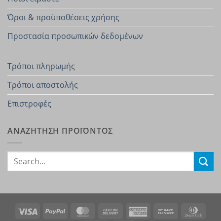
Όροι & προϋποθέσεις χρήσης
Προστασία προσωπικών δεδομένων
Τρόποι πληρωμής
Τρόποι αποστολής
Επιστροφές
ΑΝΑΖΗΤΗΣΗ ΠΡΟΪΟΝΤΟΣ
Search
for:
Visa
PayPal
MasterCard
Cash
American
Bank
Dinn