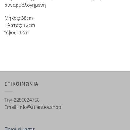
συναρμολογημένη
Μήκος: 38cm
Πλάτος: 12cm
Ύψος: 32cm
ΕΠΙΚΟΙΝΩΝΙΑ
Τηλ 2286024758
Email: info@atlantea.shop
Ποιοί είμαστε