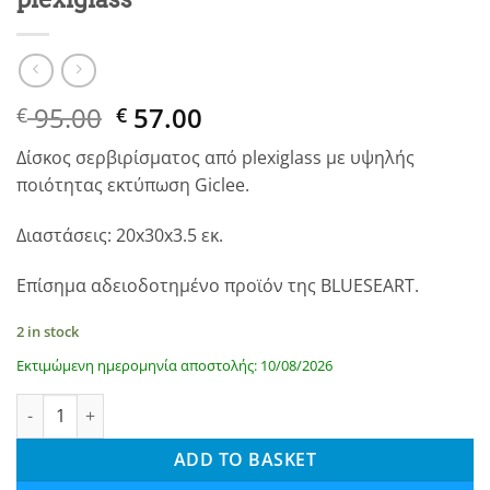
Original
Current
95.00
57.00
€
€
price
price
Δίσκος σερβιρίσματος από plexiglass με υψηλής
was:
is:
ποιότητας εκτύπωση Giclee.
€ 95.00.
€ 95.00.
Διαστάσεις: 20x30x3.5 εκ.
Επίσημα αδειοδοτημένο προϊόν της BLUESEART.
2 in stock
Εκτιμώμενη ημερομηνία αποστολής: 10/08/2026
Σταυρός. Δίσκος σερβιρίσματος από plexiglass quantity
ADD TO BASKET