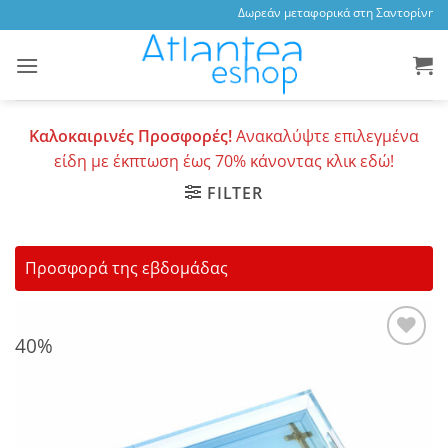
Skip
Δωρεάν μεταφορικά στη Σαντορίνη, 3,
to
content
Καλοκαιρινές Προσφορές!
Ανακαλύψτε επιλεγμένα
είδη με έκπτωση έως 70% κάνοντας κλικ εδώ!
FILTER
Προσφορά της εβδομάδας
40%
Add to
wishlist