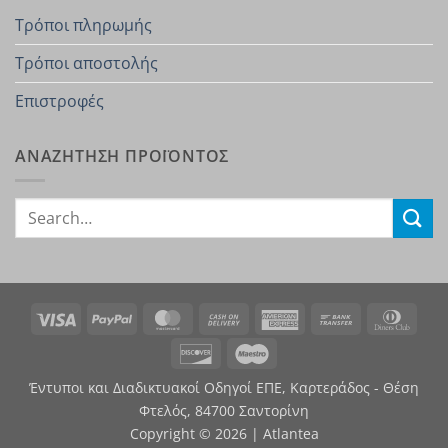
Τρόποι πληρωμής
Τρόποι αποστολής
Επιστροφές
ΑΝΑΖΗΤΗΣΗ ΠΡΟΪΟΝΤΟΣ
Search
for:
Visa
PayPal
MasterCard
Cash
American
Bank
Dinn
On
Express
Transfer
Club
Discover
Maestro
Delivery
Έντυποι και Διαδικτυακοί Οδηγοί ΕΠΕ, Καρτεράδος - Θέση
Φτελός, 84700 Σαντορίνη
Copyright © 2026 | Atlantea