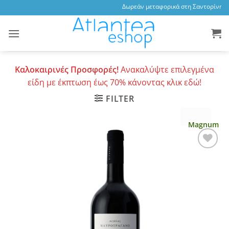
Skip
Δωρεάν μεταφορικά στη Σαντορίνη, 3,
to
content
Καλοκαιρινές Προσφορές!
Ανακαλύψτε επιλεγμένα
είδη με έκπτωση έως 70% κάνοντας κλικ εδώ!
FILTER
Magnum
Add to
wishlist