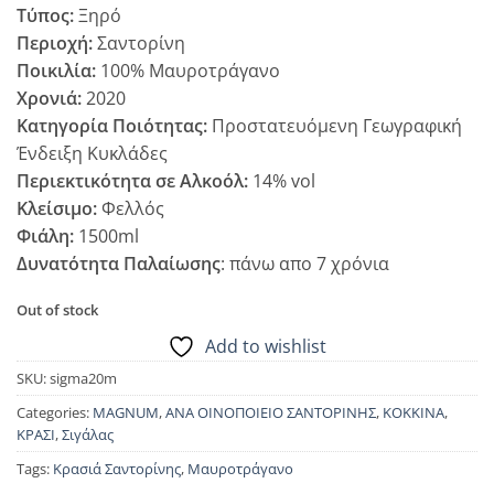
Τύπος:
Ξηρό
Περιοχή:
Σαντορίνη
Ποικιλία:
100% Μαυροτράγανο
Χρονιά:
2020
Κατηγορία Ποιότητας:
Προστατευόμενη Γεωγραφική
Ένδειξη Κυκλάδες
Περιεκτικότητα σε Αλκοόλ:
14% vol
Κλείσιμο:
Φελλός
Φιάλη:
1500ml
Δυνατότητα Παλαίωσης
: πάνω απο 7 χρόνια
Out of stock
Add to wishlist
SKU:
sigma20m
Categories:
MAGNUM
,
ΑΝΑ ΟΙΝΟΠΟΙΕΙΟ ΣΑΝΤΟΡΙΝΗΣ
,
ΚΟΚΚΙΝΑ
,
ΚΡΑΣΙ
,
Σιγάλας
Tags:
Κρασιά Σαντορίνης
,
Μαυροτράγανο