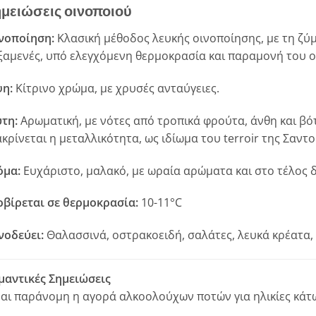
μειώσεις οινοποιού
νοποίηση:
Κλασική μέθοδος λευκής οινοποίησης, με τη ζύ
ξαμενές, υπό ελεγχόμενη θερμοκρασία και παραμονή του οίν
η:
Κίτρινο χρώμα, με χρυσές ανταύγειες.
τη:
Αρωματική, με νότες από τροπικά φρούτα, άνθη και βό
ακρίνεται η μεταλλικότητα, ως ιδίωμα του terroir της Σαντο
όμα:
Ευχάριστο, μαλακό, με ωραία αρώματα και στο τέλος δ
ρβίρεται σε θερμοκρασία:
10-11°C
νοδεύει:
Θαλασσινά, οστρακοειδή, σαλάτες, λευκά κρέατα, 
μαντικές Σημειώσεις
ναι παράνομη η αγορά αλκοολούχων ποτών για ηλικίες κάτω