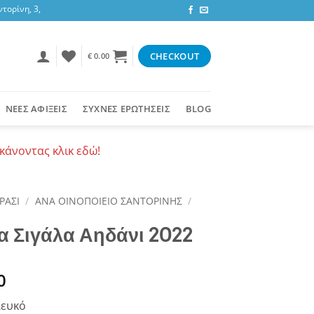
ρίνη, 3,47 ευρώ στην υπόλοιπη Ελλάδα ή δωρεάν για αγορές 50+ ευρώ
CHECKOUT
€
0.00
ΝΕΕΣ ΑΦΙΞΕΙΣ
ΣΥΧΝΕΣ ΕΡΩΤΗΣΕΙΣ
BLOG
κάνοντας κλικ εδώ!
ΡΑΣΙ
/
ΑΝΑ ΟΙΝΟΠΟΙΕΙΟ ΣΑΝΤΟΡΙΝΗΣ
/
α Σιγάλα Αηδάνι 2022
0
ευκό