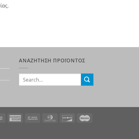
ίας.
ΑΝΑΖΗΤΗΣΗ ΠΡΟΪΟΝΤΟΣ
Search
for:
rCard
Cash
American
Bank
Dinners
Discover
Maestro
On
Express
Transfer
Club
Delivery