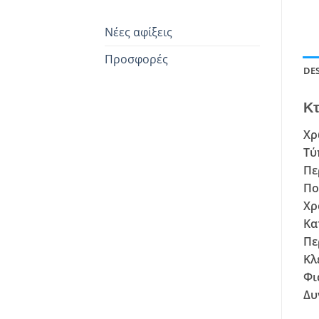
Νέες αφίξεις
Προσφορές
DE
Κτ
Χρ
Τύ
Πε
Πο
Χρ
Κα
Πε
Κλ
Φι
Δυ