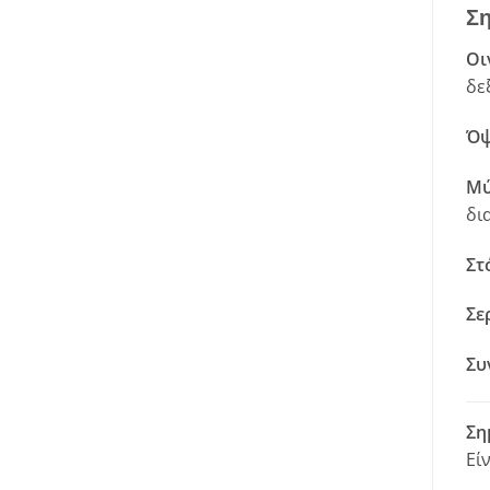
Ση
Οι
δε
Όψ
Μύ
δι
Στ
Σε
Συ
Ση
Εί