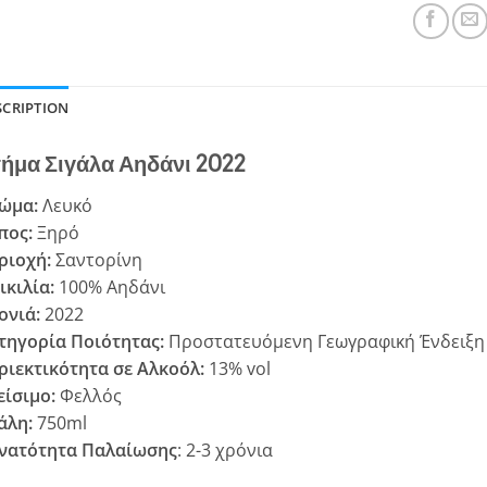
SCRIPTION
ήμα Σιγάλα Αηδάνι 2022
ώμα:
Λευκό
πος:
Ξηρό
ριοχή:
Σαντορίνη
ικιλία:
100% Αηδάνι
ονιά:
2022
τηγορία Ποιότητας:
Προστατευόμενη Γεωγραφική Ένδειξη
ριεκτικότητα σε Αλκοόλ:
13% vol
είσιμο:
Φελλός
άλη:
750ml
νατότητα Παλαίωσης
: 2-3 χρόνια