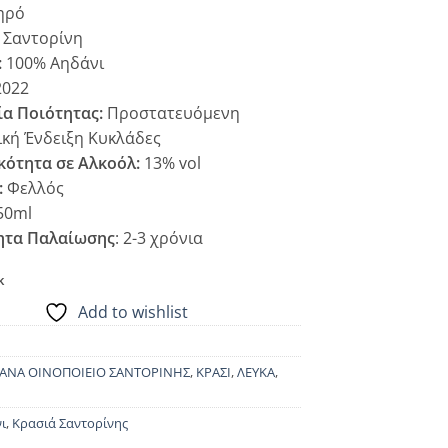
ηρό
Σαντορίνη
:
100% Αηδάνι
022
α Ποιότητας:
Προστατευόμενη
κή Ένδειξη Κυκλάδες
κότητα σε Αλκοόλ:
13% vol
:
Φελλός
50ml
ητα Παλαίωσης
: 2-3 χρόνια
k
Add to wishlist
2
ΑΝΑ ΟΙΝΟΠΟΙΕΙΟ ΣΑΝΤΟΡΙΝΗΣ
,
ΚΡΑΣΙ
,
ΛΕΥΚΑ
,
ι
,
Κρασιά Σαντορίνης