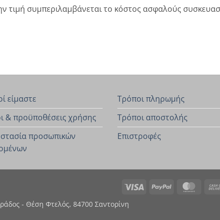
ην τιμή συμπεριλαμβάνεται το κόστος ασφαλούς συσκευασ
οί είμαστε
Τρόποι πληρωμής
ι & προϋποθέσεις χρήσης
Τρόποι αποστολής
στασία προσωπικών
Επιστροφές
ομένων
Visa
PayPal
Maste
εράδος - Θέση Φτελός, 84700 Σαντορίνη