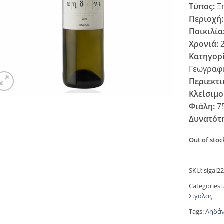
Τύπος:
Ξ
Περιοχή:
Ποικιλία
Χρονιά:
2
Κατηγορί
Γεωγραφι
Περιεκτι
Κλείσιμο
Φιάλη:
7
Δυνατότ
Out of stoc
SKU:
sigai2
Categories:
Σιγάλας
Tags:
Αηδάν