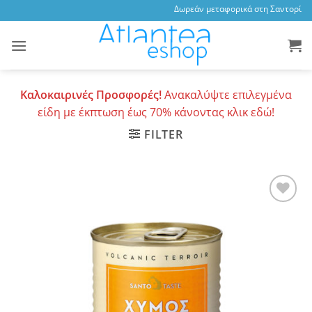
Skip
Δωρεάν μεταφορικά στη Σαντορίνη, 
to
content
Καλοκαιρινές Προσφορές!
Ανακαλύψτε επιλεγμένα
είδη με έκπτωση έως 70% κάνοντας κλικ εδώ!
FILTER
Add to
wishlist