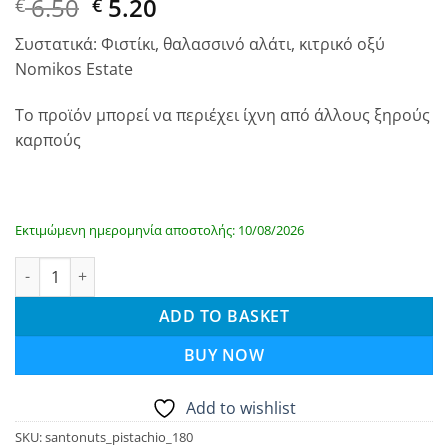
Original
Current
6.50
5.20
€
€
price
price
Συστατικά: Φιστίκι, θαλασσινό αλάτι, κιτρικό οξύ
was:
is:
Nomikos Estate
€ 6.50.
€ 6.50.
Το προϊόν μπορεί να περιέχει ίχνη από άλλους ξηρούς
καρπούς
Εκτιμώμενη ημερομηνία αποστολής: 10/08/2026
SantoNuts - Κελυφωτό Φιστίκι 180gr - Κτήμα Νομικού quantit
ADD TO BASKET
BUY NOW
Add to wishlist
SKU:
santonuts_pistachio_180