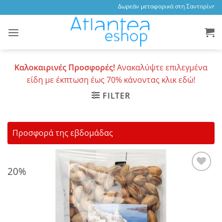
Skip
Δωρεάν μεταφορικά στη Σαντορίνη, 3,
to
content
Καλοκαιρινές Προσφορές!
Ανακαλύψτε επιλεγμένα
είδη με έκπτωση έως 70% κάνοντας κλικ εδώ!
FILTER
Προσφορά της εβδομάδας
20%
Add to
wishlist