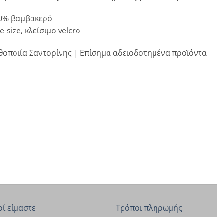
0% βαμβακερό
e-size, κλείσιμο velcro
θοποιία Σαντορίνης | Επίσημα αδειοδοτημένα προϊόντα
οί είμαστε
Τρόποι πληρωμής