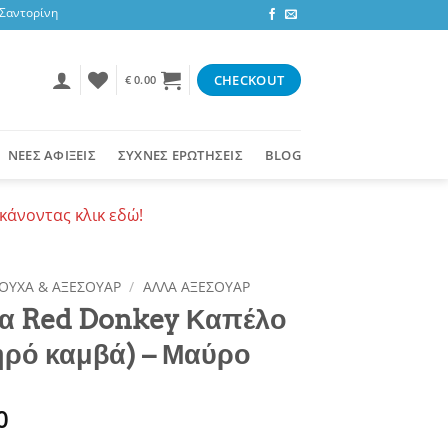
ντορίνη, 3,47 ευρώ στην υπόλοιπη Ελλάδα ή δωρεάν για αγορές 50+ ευρώ
CHECKOUT
€
0.00
ΝΕΕΣ ΑΦΙΞΕΙΣ
ΣΥΧΝΕΣ ΕΡΩΤΗΣΕΙΣ
BLOG
κάνοντας κλικ εδώ!
ΟΥΧΑ & ΑΞΕΣΟΥΑΡ
/
ΑΛΛΑ ΑΞΕΣΟΥΑΡ
α Red Donkey Καπέλο
ηρό καμβά) – Μαύρο
0