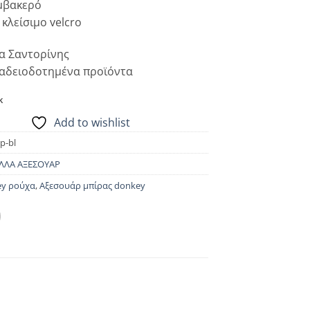
μβακερό
 κλείσιμο velcro
α Σαντορίνης
 αδειοδοτημένα προϊόντα
k
Add to wishlist
p-bl
ΛΛΑ ΑΞΕΣΟΥΑΡ
y ρούχα
,
Αξεσουάρ μπίρας donkey