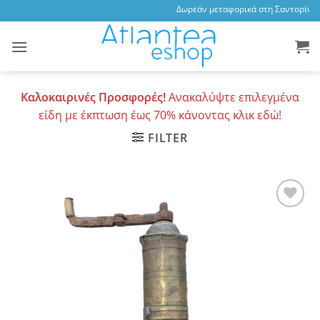
Skip
Δωρεάν μεταφορικά στη Σαντορίνη, 
to
content
Καλοκαιρινές Προσφορές!
Ανακαλύψτε επιλεγμένα
είδη με έκπτωση έως 70% κάνοντας κλικ εδώ!
FILTER
Add to
wishlist