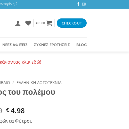
ορίνη, 3,47 ευρώ στην υπόλοιπη Ελλάδα ή δωρεάν για αγορές 50+ ευρώ
CHECKOUT
€
0.00
ΝΕΕΣ ΑΦΙΞΕΙΣ
ΣΥΧΝΕΣ ΕΡΩΤΗΣΕΙΣ
BLOG
κάνοντας κλικ εδώ!
ΙΒΛΙΟ
/
ΕΛΛΗΝΙΚΗ ΛΟΓΟΤΕΧΝΙΑ
ός του πολέμου
al
Current
0
4.98
€
price
οφώντα Φύτρου
is: