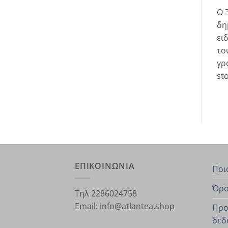
Ο 
δη
ει
το
γρ
st
ΕΠΙΚΟΙΝΩΝΙΑ
Ποι
Όρο
Τηλ 2286024758
Email: info@atlantea.shop
Προ
δεδ