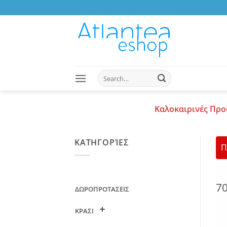
Skip
to
content
Search
for:
Καλοκαιρινές Προ
ΚΑΤΗΓΟΡΊΕΣ
Π
7
ΔΩΡΟΠΡΟΤΑΣΕΙΣ
ΚΡΑΣΙ