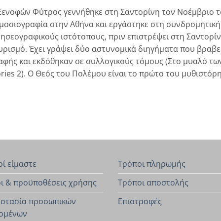
Ξενοφών Φύτρος γεννήθηκε στη Σαντορίνη τον Νοέμβριο τ
μοσιογραφία στην Αθήνα και εργάστηκε στη συνδρομητική
δησεογραφικούς ιστότοπους, πριν επιστρέψει στη Σαντορίν
υρισμό. Έχει γράψει δύο αστυνομικά διηγήματα που βραβ
αφής και εκδόθηκαν σε συλλογικούς τόμους (Στο μυαλό των
ories 2). Ο Θεός του Πολέμου είναι το πρώτο του μυθιστόρ
οί είμαστε
Τρόποι πληρωμής
ι & προϋποθέσεις χρήσης
Τρόποι αποστολής
στασία προσωπικών
Επιστροφές
ομένων