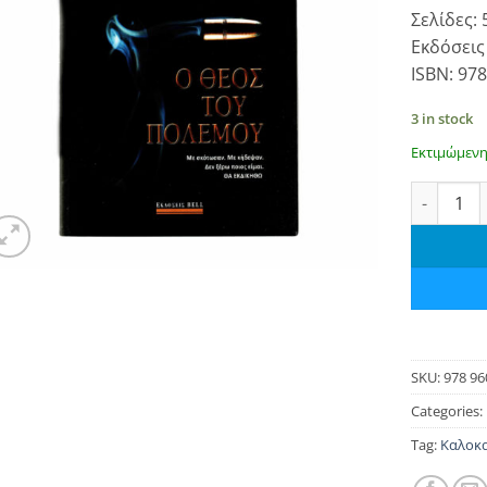
€ 16.6
Σελίδες: 
Εκδόσεις
ISBN: 978
3 in stock
Εκτιμώμενη
Ο Θεός το
SKU:
978 96
Categories:
Tag:
Καλοκα