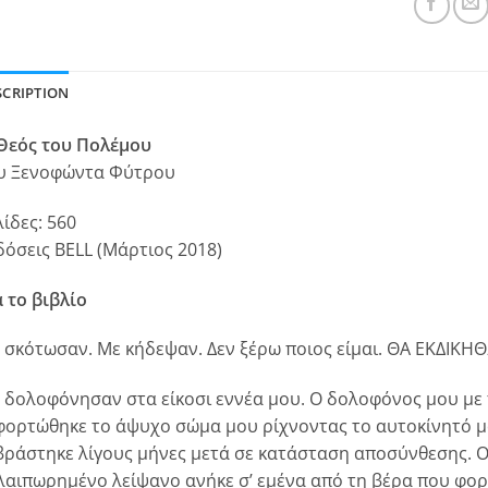
SCRIPTION
Θεός του Πολέμου
υ Ξενοφώντα Φύτρου
λίδες: 560
δόσεις BELL (Μάρτιος 2018)
α το βιβλίο
 σκότωσαν. Με κήδεψαν. Δεν ξέρω ποιος είμαι. ΘΑ ΕΚΔΙΚΗ
 δολοφόνησαν στα είκοσι εννέα μου. Ο δολοφόνος μου με
φορτώθηκε το άψυχο σώμα μου ρίχνοντας το αυτοκίνητό μ
βράστηκε λίγους μήνες μετά σε κατάσταση αποσύνθεσης. Οι
λαιπωρημένο λείψανο ανήκε σ’ εμένα από τη βέρα που φορο