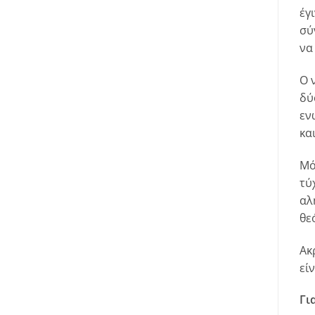
έγ
σύ
να
Ο 
δύ
εν
κα
Μό
τύ
αλ
θε
Ακ
εί
Γι