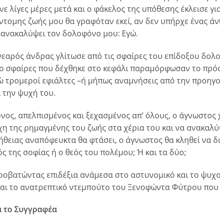
ινε λίγες μέρες μετά και ο φάκελος της υπόθεσης έκλεισε γι
ντομης ζωής μου θα γραφόταν εκεί, αν δεν υπήρχε ένας ά
 ανακαλύψει τον δολοφόνο μου: Εγώ.
νεαρός άνδρας γλίτωσε από τις σφαίρες του επίδοξου δολο
ο σφαίρες που δέχθηκε στο κεφάλι παραμόρφωσαν το πρόσ
ώ τρομεροί εφιάλτες –ή μήπως αναμνήσεις από την προηγ
ι την ψυχή του.
νος, απελπισμένος και ξεχασμένος απ’ όλους, ο άγνωστος 
χη της ρημαγμένης του ζωής στα χέρια του και να ανακαλύ
ήθειας αναπόφευκτα θα φτάσει, ο άγνωστος θα κληθεί να δια
ός της σοφίας ή ο θεός του πολέμου; Ή και τα δύο;
ροβατώντας επιδέξια ανάμεσα στο αστυνομικό και το ψυχο
ναι το ανατρεπτικό ντεμπούτο του Ξενοφώντα Φύτρου που 
α το Συγγραφέα