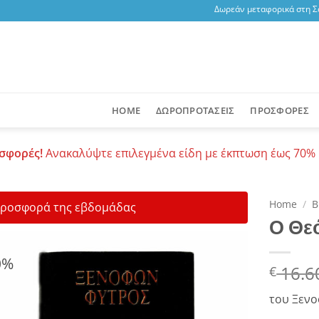
Δωρεάν μεταφορικά στη Σαντ
HOME
ΔΩΡΟΠΡΟΤΑΣΕΙΣ
ΠΡΟΣΦΟΡΕΣ
σφορές!
Ανακαλύψτε επιλεγμένα είδη με έκπτωση έως 70% 
Home
/
Β
ροσφορά της εβδομάδας
Ο Θε
0%
Origin
16.6
€
Add to
price
wishlist
του Ξεν
was: