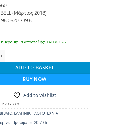
0.
€ 16.60.
560
 BELL (Μάρτιος 2018)
 960 620 739 6
 ημερομηνία αποστολής: 09/08/2026
υ πολέμου quantity
ADD TO BASKET
BUY NOW
Add to wishlist
0 620 739 6
ΒΙΒΛΙΟ
,
ΕΛΛΗΝΙΚΗ ΛΟΓΟΤΕΧΝΙΑ
ιρινές Προσφορές 20-70%