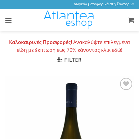
Skip
Δωρεάν μεταφορικά στη Σαντορίνη, 3,
to
content
Καλοκαιρινές Προσφορές!
Ανακαλύψτε επιλεγμένα
είδη με έκπτωση έως 70% κάνοντας κλικ εδώ!
FILTER
Add to
wishlist