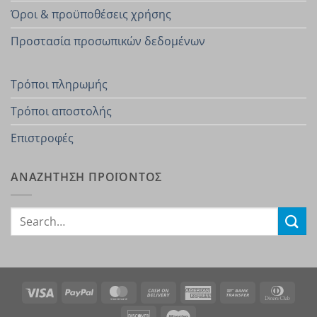
Όροι & προϋποθέσεις χρήσης
Προστασία προσωπικών δεδομένων
Τρόποι πληρωμής
Τρόποι αποστολής
Επιστροφές
ΑΝΑΖΗΤΗΣΗ ΠΡΟΪΟΝΤΟΣ
Search
for:
Visa
PayPal
MasterCard
Cash
American
Bank
Dinn
On
Express
Transfer
Club
Discover
Maestro