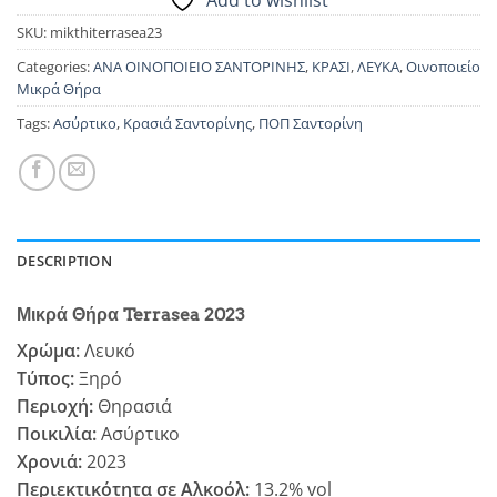
Add to wishlist
SKU:
mikthiterrasea23
Categories:
ΑΝΑ ΟΙΝΟΠΟΙΕΙΟ ΣΑΝΤΟΡΙΝΗΣ
,
ΚΡΑΣΙ
,
ΛΕΥΚΑ
,
Οινοποιείο
Μικρά Θήρα
Tags:
Ασύρτικο
,
Κρασιά Σαντορίνης
,
ΠΟΠ Σαντορίνη
DESCRIPTION
Μικρά Θήρα Terrasea 2023
Χρώμα:
Λευκό
Τύπος:
Ξηρό
Περιοχή:
Θηρασιά
Ποικιλία:
Ασύρτικο
Χρονιά:
2023
Περιεκτικότητα σε Αλκοόλ:
13.2% vol