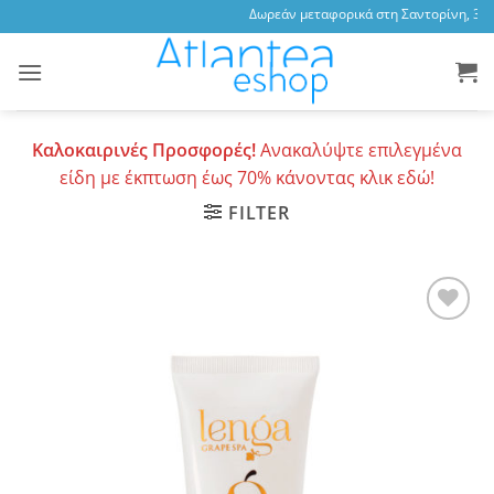
Skip
Δωρεάν μεταφορικά στη Σαντορίνη, 3,47
to
content
Καλοκαιρινές Προσφορές!
Ανακαλύψτε επιλεγμένα
είδη με έκπτωση έως 70% κάνοντας κλικ εδώ!
FILTER
Add to
wishlist