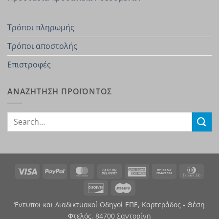
Τρόποι πληρωμής
Τρόποι αποστολής
Επιστροφές
ΑΝΑΖΗΤΗΣΗ ΠΡΟΪΟΝΤΟΣ
Search
for:
Visa
PayPal
MasterCard
Cash
American
Bank
Dinn
On
Express
Transfer
Club
Discover
Maestro
Delivery
Έντυποι και Διαδικτυακοί Οδηγοί ΕΠΕ, Καρτεράδος - Θέση
Φτελός, 84700 Σαντορίνη