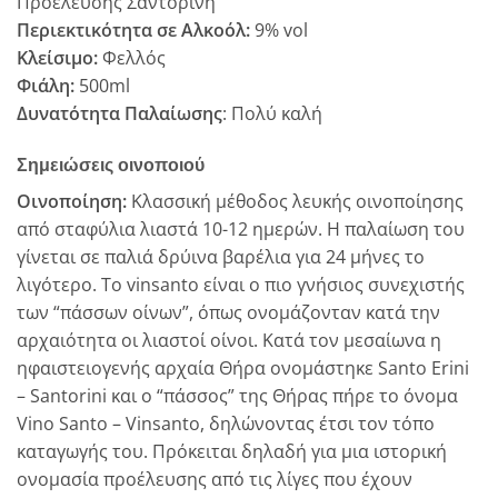
Προέλευσης Σαντορίνη
Περιεκτικότητα σε Αλκοόλ:
9% vol
Κλείσιμο:
Φελλός
Φιάλη:
500ml
Δυνατότητα Παλαίωσης
: Πολύ καλή
Σημειώσεις οινοποιού
Οινοποίηση:
Κλασσική μέθοδος λευκής οινοποίησης
από σταφύλια λιαστά 10-12 ημερών. Η παλαίωση του
γίνεται σε παλιά δρύινα βαρέλια για 24 μήνες το
λιγότερο. Το vinsanto είναι ο πιο γνήσιος συνεχιστής
των “πάσσων οίνων”, όπως ονομάζονταν κατά την
αρχαιότητα οι λιαστοί οίνοι. Κατά τον μεσαίωνα η
ηφαιστειογενής αρχαία Θήρα ονομάστηκε Santo Erini
– Santorini και ο “πάσσος” της Θήρας πήρε το όνομα
Vino Santo – Vinsanto, δηλώνοντας έτσι τον τόπο
καταγωγής του. Πρόκειται δηλαδή για μια ιστορική
ονομασία προέλευσης από τις λίγες που έχουν