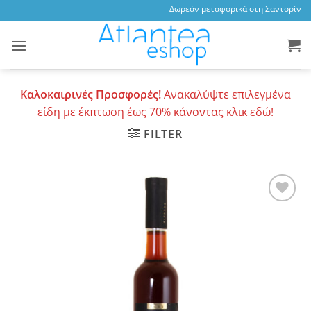
Skip
Δωρεάν μεταφορικά στη Σαντορίνη, 3
to
content
Καλοκαιρινές Προσφορές!
Ανακαλύψτε επιλεγμένα
είδη με έκπτωση έως 70% κάνοντας κλικ εδώ!
FILTER
Add to
wishlist